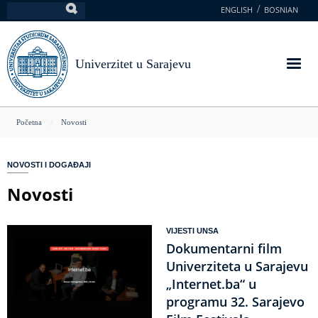
Skoči
ENGLISH
BOSNIAN
Pretraga
na
glavni
sadržaj
Univerzitet u Sarajevu
You
Početna
Novosti
are
here
NOVOSTI I DOGAĐAJI
Novosti
VIJESTI UNSA
Dokumentarni film
Univerziteta u Sarajevu
„Internet.ba“ u
programu 32. Sarajevo