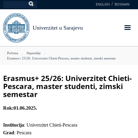
Skoči
ENGLISH
BOSNIAN
Pretraga
na
glavni
sadržaj
Univerzitet u Sarajevu
You
Početna
Stipendije
Erasmus+ 25/26: Univerzitet Chieti-Pescara, master studenti, zimski semestar
are
here
Erasmus+ 25/26: Univerzitet Chieti-
Pescara, master studenti, zimski
semestar
Rok
01.06.2025.
Institucija
: Univerzitet Chieti-Pescara
Grad
: Pescara