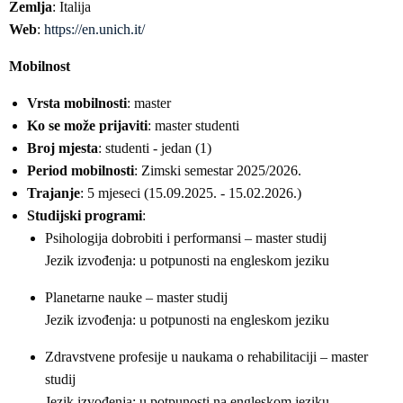
Zemlja
: Italija
Web
:
https://en.unich.it/
Mobilnost
Vrsta mobilnosti
: master
Ko se može prijaviti
: master studenti
Broj mjesta
: studenti - jedan (1)
Period mobilnosti
: Zimski semestar 2025/2026.
Trajanje
: 5 mjeseci (15.09.2025. - 15.02.2026.)
Studijski programi
:
Psihologija dobrobiti i performansi – master studij
Jezik izvođenja: u potpunosti na engleskom jeziku
Planetarne nauke – master studij
Jezik izvođenja: u potpunosti na engleskom jeziku
Zdravstvene profesije u naukama o rehabilitaciji – master
studij
Jezik izvođenja: u potpunosti na engleskom jeziku