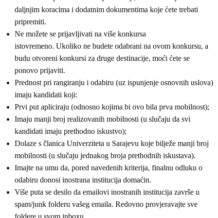
daljnjim koracima i dodatnim dokumentima koje ćete trebati
pripremiti.
Ne možete se prijavljivati na više konkursa
istovremeno. Ukoliko ne budete odabrani na ovom konkursu, a
budu otvoreni konkursi za druge destinacije, moći ćete se
ponovo prijaviti.
Prednost pri rangiranju i odabiru (uz ispunjenje osnovnih uslova)
imaju kandidati koji:
Prvi put apliciraju (odnosno kojima bi ovo bila prva mobilnost);
Imaju manji broj realizovanih mobilnosti (u slučaju da svi
kandidati imaju prethodno iskustvo);
Dolaze s članica Univerziteta u Sarajevu koje bilježe manji broj
mobilnosti (u slučaju jednakog broja prethodnih iskustava).
Imajte na umu da, pored navedenih kriterija, finalnu odluku o
odabiru donosi inostrana institucija domaćin.
Više puta se desilo da emailovi inostranih institucija završe u
spam/junk folderu vašeg emaila. Redovno provjeravajte sve
foldere u svom inboxu.