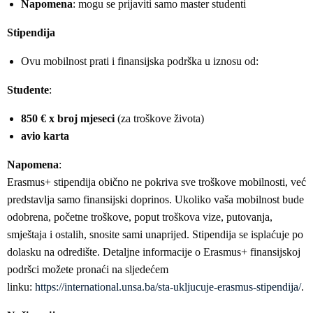
Napomena
: mogu se prijaviti samo master studenti
Stipendija
Ovu mobilnost prati i finansijska podrška u iznosu od:
Studente
:
850 € x broj mjeseci
(za troškove života)
avio karta
Napomena
:
Erasmus+ stipendija obično ne pokriva sve troškove mobilnosti, već
predstavlja samo finansijski doprinos. Ukoliko vaša mobilnost bude
odobrena, početne troškove, poput troškova vize, putovanja,
smještaja i ostalih, snosite sami unaprijed. Stipendija se isplaćuje po
dolasku na odredište. Detaljne informacije o Erasmus+ finansijskoj
podršci možete pronaći na sljedećem
linku:
https://international.unsa.ba/sta-ukljucuje-erasmus-stipendija/
.