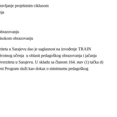
ravljanje projektnim ciklusom
nja
obrazovanju
visokom obrazovanju
iteta u Sarajevu dao je saglasnost na izvođenje TRAIN
votnog učenja u oblasti pedagoškog obrazovanja i jačanja
rziteta u Sarajevu. U skladu sa članom 164. stav (1) tačka d)
edeni Program služi kao dokaz o minimumu pedagoškog