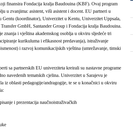
ji finansira Fondacija kralja Baudouina (KBF). Ovaj program
 u zvanjima: asistent, viši asistent i docent. EU partneri u
 u Gentu (koordinator), Univerzitet u Kentu, Univerzitet Uppsala,
 Transfer GmbH, Santander Group i Fondacija kralja Baudouina.
e znanja i vještina akademskog osoblja u okviru sljedeće tri
cipiranje kurikuluma i efikasnost predavanja), istraživanje
pismenost) i razvoj komunikacijskih vještina (umrežavanje, timski
i sa partnerskih EU univerziteta kreirali su nastavne programe
dno navedenih tematskih cjelina. Univerzitet u Sarajevu je
a iz oblasti pedagogije/andragogije, te se u konačnici u okviru
a:
isanje i prezentacija naučnoistraživačkih
auke