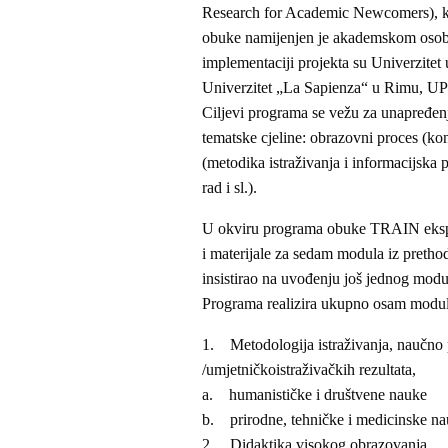
Research for Academic Newcomers), ko
obuke namijenjen je akademskom osoblju
implementaciji projekta su Univerzitet
Univerzitet „La Sapienza“ u Rimu, UP
Ciljevi programa se vežu za unapređenj
tematske cjeline: obrazovni proces (kon
(metodika istraživanja i informacijska 
rad i sl.).
U okviru programa obuke TRAIN ekspert
i materijale za sedam modula iz pretho
insistirao na uvođenju još jednog modul
Programa realizira ukupno osam modul
1. Metodologija istraživanja, naučno p
/umjetničkoistraživačkih rezultata,
a. humanističke i društvene nauke
b. prirodne, tehničke i medicinske n
2. Didaktika visokog obrazovanja