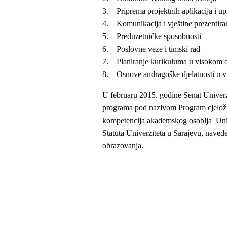
3. Priprema projektnih aplikacija i up
4. Komunikacija i vještine prezentira
5. Preduzetničke sposobnosti
6. Poslovne veze i timski rad
7. Planiranje kurikuluma u visokom 
8. Osnove andragoške djelatnosti u 
U februaru 2015. godine Senat Univerz
programa pod nazivom Program cjeloži
kompetencija akademskog osoblja Unive
Statuta Univerziteta u Sarajevu, nav
obrazovanja.