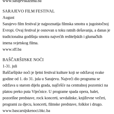
www.sarajevskazima.ba
SARAJEVO FILM FESTIVAL
August
Sarajevo film festival je najpoznatija filmska smotra u jugoistočnoj
Evropi. Ovaj festival je osnovan u toku ratnih dešavanja, a danas je
tradicionalna godišnja smotra najvećih rediteljskih i glumačkih
imena svjetskog filma.
www.sff.ba
BAŠČARŠIJSKE NOĆI
1-31. juli
Baščaršijske noći je ljetni festival kulture koji se održavaj svake
godine od 1. do 31. jula u Sarajevu. Najveći dio programa se
održava u starom dijelu grada, najčešće na centralnoj pozornici na
platou preko puta Vijećnice. U programe spada opera, balet,
pozorišne predstave, rock koncerti, sevdalinke, književne večeri,
programi za djecu, koncerti, filmske predstave, folklor i drugo.
www.bascarsijskenoci.bkc.ba