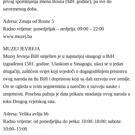
prvog spominjanja imena Bosna (949. godine), pa sve do
savremenog doba.
Adresa: Zmaja od Bosne 5
Radno vrijeme: ponedjeljak – nedjelja: 09:00 – 22:00
www.muzej.ba
MUZEJ JEVREJA
Muzej Jevreja BiH smješten je u najstarijoj sinagogi u BiH
izgrađenoj 1581. godine. Ulaskom u Sinagogu, ulazi se u jedan
drugačiji, zaštićeni svijet koji svjedoči o dogugodišnjem prisustvu
ovog naroda na tlu BiH i doprinosu koji su dali razvoju ove zemlje.
On se ogleda u svim segmentima a naročito u razvoju nauke i
umjetnosti. Posebna pažnja je data prikazu stradanja ovog naroda u
toku Drugog svjetskog rata.
Adresa: Velika avlija bb
Radno vrijeme: od ponedjeljka do petka: 10:00–18:00; subota:
10:00–15:00