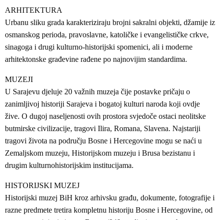
ARHITEKTURA
Urbanu sliku grada karakteriziraju brojni sakralni objekti, džamije iz
osmanskog perioda, pravoslavne, katoličke i evangelističke crkve,
sinagoga i drugi kulturno-historijski spomenici, ali i moderne
arhitektonske građevine rađene po najnovijim standardima.
MUZEJI
U Sarajevu djeluje 20 važnih muzeja čije postavke pričaju o
zanimljivoj historiji Sarajeva i bogatoj kulturi naroda koji ovdje
žive. O dugoj naseljenosti ovih prostora svjedoče ostaci neolitske
butmirske civilizacije, tragovi Ilira, Romana, Slavena. Najstariji
tragovi života na području Bosne i Hercegovine mogu se naći u
Zemaljskom muzeju, Historijskom muzeju i Brusa bezistanu i
drugim kulturnohistorijskim institucijama.
HISTORIJSKI MUZEJ
Historijski muzej BiH kroz arhivsku građu, dokumente, fotografije i
razne predmete tretira kompletnu historiju Bosne i Hercegovine, od