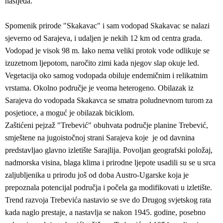
nasljeđa.
Spomenik prirode "Skakavac" i sam vodopad Skakavac se nalazi
sjeverno od Sarajeva, i udaljen je nekih 12 km od centra grada.
Vodopad je visok 98 m. Iako nema veliki protok vode odlikuje se
izuzetnom ljepotom, naročito zimi kada njegov slap okuje led.
Vegetacija oko samog vodopada obiluje endemičnim i relikatnim
vrstama. Okolno područje je veoma heterogeno. Obilazak iz
Sarajeva do vodopada Skakavca se smatra poludnevnom turom za
posjetioce, a moguć je obilazak biciklom.
Zaštićeni pejzaž "Trebević" obuhvata područje planine Trebević,
smještene na jugoistočnoj strani Sarajeva koje je od davnina
predstavljao glavno izletište Sarajlija. Povoljan geografski položaj,
nadmorska visina, blaga klima i prirodne ljepote usadili su se u srca
zaljubljenika u prirodu još od doba Austro-Ugarske koja je
prepoznala potencijal područja i počela ga modifikovati u izletište.
Trend razvoja Trebevića nastavio se sve do Drugog svjetskog rata
kada naglo prestaje, a nastavlja se nakon 1945. godine, posebno