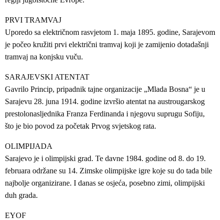
PRVI TRAMVAJ
Uporedo sa električnom rasvjetom 1. maja 1895. godine, Sarajevom
je počeo kružiti prvi električni tramvaj koji je zamijenio dotadašnji
tramvaj na konjsku vuču.
SARAJEVSKI ATENTAT
Gavrilo Princip, pripadnik tajne organizacije „Mlada Bosna“ je u
Sarajevu 28. juna 1914. godine izvršio atentat na austrougarskog
prestolonasljednika Franza Ferdinanda i njegovu suprugu Sofiju,
što je bio povod za početak Prvog svjetskog rata.
OLIMPIJADA
Sarajevo je i olimpijski grad. Te davne 1984. godine od 8. do 19.
februara održane su 14. Zimske olimpijske igre koje su do tada bile
najbolje organizirane. I danas se osjeća, posebno zimi, olimpijski
duh grada.
EYOF