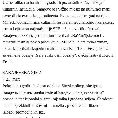
Uz nekoliko nacionalnih i gradskih pozorišnih kuća, muzeja i
kulturnih institucija, Sarajevo je i važno mjesto na kulturnoj mapi
ovog dijela evropskog kontinenta. Svake je godine grad na rijeci
Miljacki domaćin niza kulturnih festivala međunarodnog karaktera,
među kojima su najznačajniji: SFF – Sarajevo film festival,
Sarajevo JazzFest, ljetni kulturni festival „Baščaršijske noći“,
teatarski festival novih produkcija „MESS“, „Sarajevska zima“,
teatarski festival eksperimentalnih pozorišta „TeatarFest“, festival
savremene poezije „Sarajevski dani poezije“, dječiji festival „Kid’s
Fest“.
SARAJEVSKA ZIMA
7-21. mart
Pokrenut u godini kada su održane Zimske olimpijske igre u
Sarajevu, Internacionalni festival Sarajevo „Sarajevska zima"
postao je tradicionalni susret umjetnika i građana svijeta. Četrdeset
dana neprekidnih dešavanja – muzike, plesa, teatra, likovnih
izložbi, promocija knjiga.