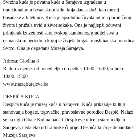
Svrzina kuća je privatna kuća u Sarajevu izgrađena u
tradicionalnom bosanskom stilu, koja danas služi kao muzej
bosanske arhitekture. Kuća je apsolutno čuvala intimu porodičnog
života i pružala uvid u život sokaka. Ona je najljepši očuvani
primjerak izuzetnosti sarajevskog stambenog graditeljstva u
osmanskom periodu u kojoj je živjela bogata muslimanska porodica
Svrzo. Ona je depadans Muzeja Sarajeva.
Adresa: Glođina 8
Radno vrijeme: od ponedjeljka do petka: 10:00–16:00; subota:
10:00–15:00
www.muzejsarajeva.ba
DESPIĆA KUĆA
Despića kuća je muzej-kuća u Sarajevu. Kuća prikazuje kulturu
stanovanja bogate, trgovačke, pravoslavne porodice Despić. Nalazi
se na uglu Obale Kulina bana i Despićeve ulice u starom dijelu
Sarajeva, nedaleko od Latinske ćuprije. Despića kuća je depandans
Muzeja Sarajeva.