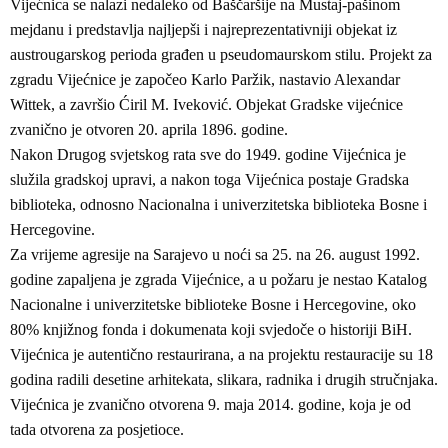
Vijećnica se nalazi nedaleko od Baščaršije na Mustaj-pašinom
mejdanu i predstavlja najljepši i najreprezentativniji objekat iz
austrougarskog perioda građen u pseudomaurskom stilu. Projekt za
zgradu Vijećnice je započeo Karlo Paržik, nastavio Alexandar
Wittek, a završio Ćiril M. Iveković. Objekat Gradske vijećnice
zvanično je otvoren 20. aprila 1896. godine.
Nakon Drugog svjetskog rata sve do 1949. godine Vijećnica je
služila gradskoj upravi, a nakon toga Vijećnica postaje Gradska
biblioteka, odnosno Nacionalna i univerzitetska biblioteka Bosne i
Hercegovine.
Za vrijeme agresije na Sarajevo u noći sa 25. na 26. august 1992.
godine zapaljena je zgrada Vijećnice, a u požaru je nestao Katalog
Nacionalne i univerzitetske biblioteke Bosne i Hercegovine, oko
80% knjižnog fonda i dokumenata koji svjedoče o historiji BiH.
Vijećnica je autentično restaurirana, a na projektu restauracije su 18
godina radili desetine arhitekata, slikara, radnika i drugih stručnjaka.
Vijećnica je zvanično otvorena 9. maja 2014. godine, koja je od
tada otvorena za posjetioce.