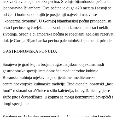
naziva Glavna bijambarska pećina, Srednja bijambarska pećina ili
jednostavno Bijambare. Ova pećina je duga 420 metara i sastoji se
od četiri hodnika od kojih je posljednji najveći i naziva se
"koncertna dvorana". U Gornjoj bijambarskoj pećini pronađeni su
ostaci pećinskog čovjeka, alat za obradu kamena, te ostaci nekih
životinja. Srednja bijambarska pećina je specijalni geološki rezervat,
dok je Gornja Bijambarska pećina paleontološki spomenik prirode.
GASTRONOMSKA PONUDA
Sarajevo je grad koji u brojnim ugostiteljskom objektima nudi
gastronomske specijalitete domaće i međunarodne kuhinje.
Bosanska kuhinja mješavina je orijentalne, mediteranske i
centralnoevropske kulinarske tradicije. Tradicionalni bosanski „fast
food” restorani su aščinice u stilu kafeterija, buregdžinice, gdje se
služe pite i ćevabdžinice, u kojima se mogu konzumirati ćevapčići i
drugi specijaliteti.
Sarajevo pruža brojne mogućnosti za uživanje u dnevnim i noćnim