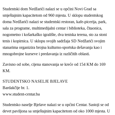
Studentski dom Nedžarići nalazi se u općini Novi Grad sa
smještajnim kapacitetom od 960 mjesta. U sklopu studentskog
doma Nedžarići nalazi se studentski restoran, kafe-picerija, park,
sala za programe, multimedijalni centar i biblioteka, čitaonica,
nogometno i košarkaško igralište, dva teniska terena, sto za stoni
tenis i kopirnica. U sklopu svojih sadržaja SD Nedžarići svojim
stanarima organizira brojna kulturno-sportska dešavanja kao i
mnogobrojne kurseve i predavanja iz različitih oblasti.
Zavisno od sobe, cijena stanovanja se kreće od 154 KM do 169
KM.
STUDENTSKO NASELJE BJELAVE
Bardakčije br. 1.
www.student-centar.ba
Studentsko naselje Bjelave nalazi se u općini Centar. Sastoji se od
devet paviljona sa smještajnim kapacitetom od oko 1000 mjesta. U