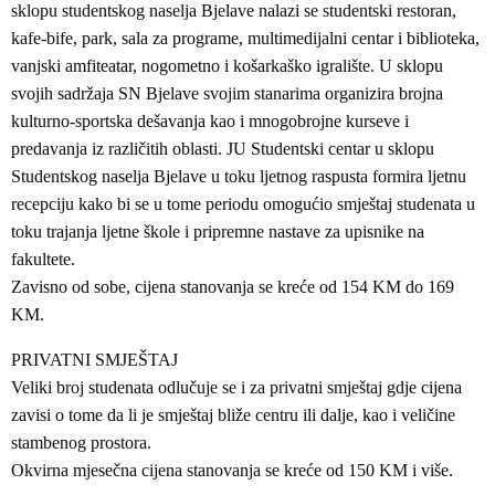
sklopu studentskog naselja Bjelave nalazi se studentski restoran,
kafe-bife, park, sala za programe, multimedijalni centar i biblioteka,
vanjski amfiteatar, nogometno i košarkaško igralište. U sklopu
svojih sadržaja SN Bjelave svojim stanarima organizira brojna
kulturno-sportska dešavanja kao i mnogobrojne kurseve i
predavanja iz različitih oblasti. JU Studentski centar u sklopu
Studentskog naselja Bjelave u toku ljetnog raspusta formira ljetnu
recepciju kako bi se u tome periodu omogućio smještaj studenata u
toku trajanja ljetne škole i pripremne nastave za upisnike na
fakultete.
Zavisno od sobe, cijena stanovanja se kreće od 154 KM do 169
KM.
PRIVATNI SMJEŠTAJ
Veliki broj studenata odlučuje se i za privatni smještaj gdje cijena
zavisi o tome da li je smještaj bliže centru ili dalje, kao i veličine
stambenog prostora.
Okvirna mjesečna cijena stanovanja se kreće od 150 KM i više.