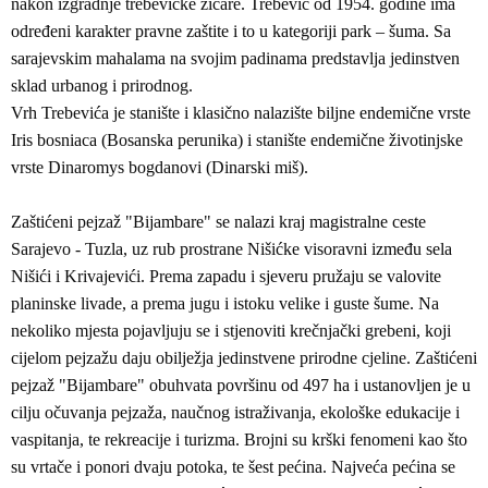
nakon izgradnje trebevićke žičare. Trebević od 1954. godine ima
određeni karakter pravne zaštite i to u kategoriji park – šuma. Sa
sarajevskim mahalama na svojim padinama predstavlja jedinstven
sklad urbanog i prirodnog.
Vrh Trebevića je stanište i klasično nalazište biljne endemične vrste
Iris bosniaca (Bosanska perunika) i stanište endemične životinjske
vrste Dinaromys bogdanovi (Dinarski miš).
Zaštićeni pejzaž "Bijambare" se nalazi kraj magistralne ceste
Sarajevo - Tuzla, uz rub prostrane Nišićke visoravni između sela
Nišići i Krivajevići. Prema zapadu i sjeveru pružaju se valovite
planinske livade, a prema jugu i istoku velike i guste šume. Na
nekoliko mjesta pojavljuju se i stjenoviti krečnjački grebeni, koji
cijelom pejzažu daju obilježja jedinstvene prirodne cjeline. Zaštićeni
pejzaž "Bijambare" obuhvata površinu od 497 ha i ustanovljen je u
cilju očuvanja pejzaža, naučnog istraživanja, ekološke edukacije i
vaspitanja, te rekreacije i turizma. Brojni su krški fenomeni kao što
su vrtače i ponori dvaju potoka, te šest pećina. Najveća pećina se