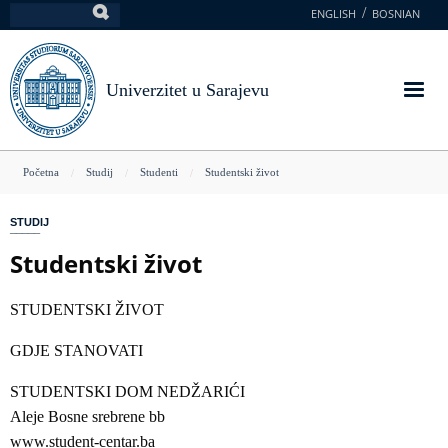
Skoči
ENGLISH
BOSNIAN
Pretraga
na
glavni
sadržaj
Univerzitet u Sarajevu
You
Početna
Studij
Studenti
Studentski život
are
STUDIJ
here
Studentski život
STUDENTSKI ŽIVOT
GDJE STANOVATI
STUDENTSKI DOM NEDŽARIĆI
Aleje Bosne srebrene bb
www.student-centar.ba