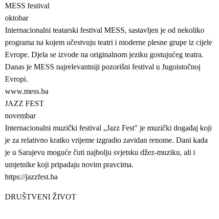
MESS festival
oktobar
Internacionalni teatarski festival MESS, sastavljen je od nekoliko
programa na kojem učestvuju teatri i moderne plesne grupe iz cijele
Evrope. Djela se izvode na originalnom jeziku gostujućeg teatra.
Danas je MESS najrelevantniji pozorišni festival u Jugoistočnoj
Evropi.
www.mess.ba
JAZZ FEST
novembar
Internacionalni muzički festival „Jazz Fest" je muzički događaj koji
je za relativno kratko vrijeme izgradio zavidan renome. Dani kada
je u Sarajevu moguće čuti najbolju svjetsku džez-muziku, ali i
umjetnike koji pripadaju novim pravcima.
https://jazzfest.ba
DRUŠTVENI ŽIVOT