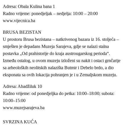
Adresa: Obala Kulina bana 1
Radno vrijeme: ponedjeljak – nedjelja: 10:00 – 20:00
www.vijecnica.ba
BRUSA BEZISTAN
U prostoru Brusa bezistana – natkrivenog bazara iz 16. stoljeća –
smješten je depadans Muzeja Sarajeva, gdje se nalazi stalna
postavka „Od prahistorije do kraja austrougarskog perioda“.
Između ostalog, u ovom muzeju izloženi su nakit i ostaci grnčarije
sa arheoloških neolitskih nalazišta Butmir i Debelo brdo, a dio
eksponata sa ovih lokacija pohranjen je i u Zemaljskom muzeju.
Adresa: Abadžiluk 10
Radno vrijeme: od ponedjeljka do petka: 10:00–18:00; subota:
10:00–15:00
www.muzejsarajeva.ba
SVRZINA KUĆA