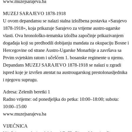
www.muzejsarajeva.ba
MUZEJ SARAJEVO 1878-1918
U ovom depandansu se nalazi stalna izložbena postavka «Sarajevo
1878-1918», koja prikazuje Sarajevo za vrijeme austro-ugarske
vlasti. Ova hronološko-tematska izložba započinje prikazivanjem
događaja koji su predhodili dobijanju mandata za okupaciju Bosne i
Hercegovine od strane Austro-Ugarske Monarhije a završava sa
Prvim svjetskim ratom i učešćem 1. bosanske regimente u njemu.
Depandans MUZEJ SARAJEVO 1878-1918 se nalazi u zgradi
ispred koje je izvršen atentat na austrougarskog prestolonasljednika
i njegovu suprugu.
Adresa: Zelenih beretki 1
Radno vrijeme: od ponedjeljka do petka: 10:00–18:00; subota:
10:00–15:00
www.muzejsarajeva.ba
VIJEĆNICA