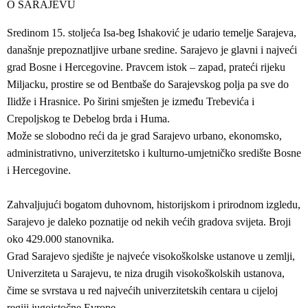
O SARAJEVU
Sredinom 15. stoljeća Isa-beg Ishaković je udario temelje Sarajeva,
današnje prepoznatljive urbane sredine. Sarajevo je glavni i najveći
grad Bosne i Hercegovine. Pravcem istok – zapad, prateći rijeku
Miljacku, prostire se od Bentbaše do Sarajevskog polja pa sve do
Ilidže i Hrasnice. Po širini smješten je između Trebevića i
Crepoljskog te Debelog brda i Huma.
Može se slobodno reći da je grad Sarajevo urbano, ekonomsko,
administrativno, univerzitetsko i kulturno-umjetničko središte Bosne
i Hercegovine.
Zahvaljujući bogatom duhovnom, historijskom i prirodnom izgledu,
Sarajevo je daleko poznatije od nekih većih gradova svijeta. Broji
oko 429.000 stanovnika.
Grad Sarajevo sjedište je najveće visokoškolske ustanove u zemlji,
Univerziteta u Sarajevu, te niza drugih visokoškolskih ustanova,
čime se svrstava u red najvećih univerzitetskih centara u cijeloj
regiji jugoistočne Evrope.