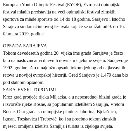
European Youth Olimpic Festival (EYOF), Evropski opimpijski
festival mladih predstavlja najveći opimpijski festival zimskih
sportova za mlade sportiste od 14 do 18 godina. Sarajevo i Istočno
Sarajevo su domaćini ovog festivala koji će se održati od 9. do 16.
februara 2019. godine.
OPSADA SARAJEVA
Tokom devedesetih godina 20. vijeka ime grada Sarajeva je često
bilo na naslovnicama dnevnih novina u cijelome svijetu. Sarajevo je
1992. godine ušlo u najdužu opsadu tokom jednog od najkrvavijih
ratova u novijoj evropskoj historiji. Grad Sarajevo je 1.479 dana bio
pod stalnom opsadom.
SARAJEVSKI TOPONIMI
Kroz grad protječe rijeka Miljacka, a u neposrednoj blizini grada je
i izvorište rijeke Bosne, sa popularnim izletištem Sarajlija, Vrelom
Bosne. Oko grada su olimpijske planine: Jahorina, Bjelašnica,
Igman, Treskavica i Trebević, koji su posebno tokom zimskih
mjeseci omiljena izletišta Sarajlija i turista iz cijeloga svijeta.