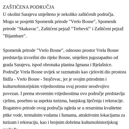
ZAŠTIĆENA PODRUČJA
U okolini Sarajeva smješteno je nekoliko zaštićenih područja.
Mogu se posjetiti Spomenik prirode "Vrelo Bosne", Spomenik
prirode "Skakavac", Zaštićeni pejzaž "Trebević" i Zaštićeni pejzaž
"Bijambare".
Spomenik prirode "Vrelo Bosne", odnosno prostor Vrela Bosne
predstavlja izvorišni dio rijeke Bosne, smješten jugozapadno od
grada Sarajeva, ispod obronaka planina Igmana i Bjelašnice.
Područje Vrela Bosne uvijek se razmatralo kao cjeloviti dio prostora
Ilidža - Vrelo Bosne - Stojčevac, jer je svojim prirodnim i
kulturnohistorijskim vrijednostima ovaj prostor neodvojivo
povezan. I prema stvorenim vrijednostima ovo područje predstavlja
cjelinu, posebno sa aspekta turizma, banjskog liječenja i rekreacije.
Bogatstvo prirode ovog područja ogleda se u resursima kvalitetne
pitke vode, termalnim vodama i šumama, atraktivnim lokacijama za
turizam i rekreaciju, kao i brojnim dobrima kulturnohistorijskog