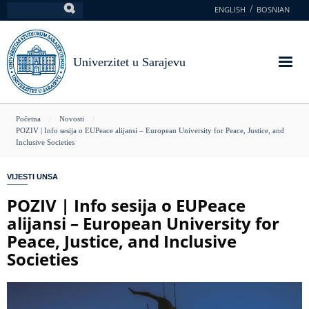
Skoči
ENGLISH
BOSNIAN
Pretraga
na
glavni
sadržaj
Univerzitet u Sarajevu
You
Početna
Novosti
POZIV | Info sesija o EUPeace alijansi – European University for Peace, Justice, and
are
Inclusive Societies
here
VIJESTI UNSA
POZIV | Info sesija o EUPeace
alijansi – European University for
Peace, Justice, and Inclusive
Societies