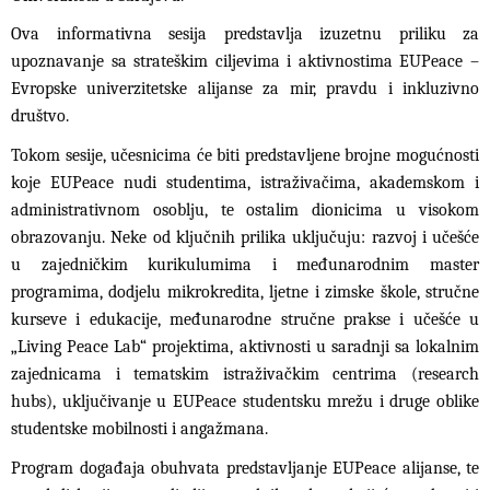
Ova informativna sesija predstavlja izuzetnu priliku za
upoznavanje sa strateškim ciljevima i aktivnostima EUPeace –
Evropske univerzitetske alijanse za mir, pravdu i inkluzivno
društvo.
Tokom sesije, učesnicima će biti predstavljene brojne mogućnosti
koje EUPeace nudi studentima, istraživačima, akademskom i
administrativnom osoblju, te ostalim dionicima u visokom
obrazovanju. Neke od ključnih prilika uključuju: razvoj i učešće
u zajedničkim kurikulumima i međunarodnim master
programima, dodjelu mikrokredita, ljetne i zimske škole, stručne
kurseve i edukacije, međunarodne stručne prakse i učešće u
„Living Peace Lab“ projektima, aktivnosti u saradnji sa lokalnim
zajednicama i tematskim istraživačkim centrima (research
hubs), uključivanje u EUPeace studentsku mrežu i druge oblike
studentske mobilnosti i angažmana.
Program događaja obuhvata predstavljanje EUPeace alijanse, te