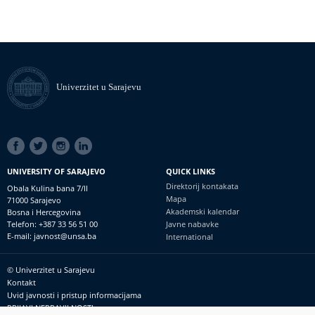
Univerzitet u Sarajevu
SOCIAL
LINKS
UNIVERSITY OF SARAJEVO
QUICK LINKS
Direktorij kontakata
Obala Kulina bana 7/II
Mapa
71000 Sarajevo
Akademski kalendar
Bosna i Hercegovina
Telefon: +387 33 56 51 00
Javne nabavke
E-mail: javnost@unsa.ba
International
© Univerzitet u Sarajevu
Footer
Kontakt
meni
Uvid javnosti i pristup informacijama
PRIJAVI NEPRAVILNOSTI