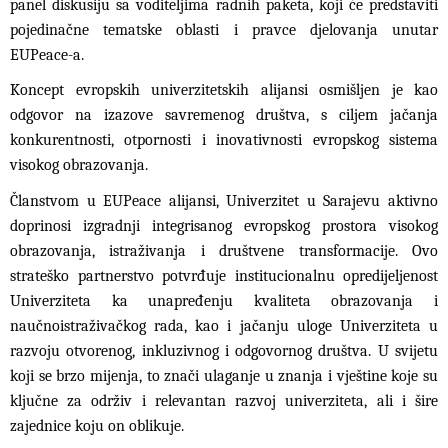
panel diskusiju sa voditeljima radnih paketa, koji će predstaviti
pojedinačne tematske oblasti i pravce djelovanja unutar
EUPeace-a.
Koncept evropskih univerzitetskih alijansi osmišljen je kao
odgovor na izazove savremenog društva, s ciljem jačanja
konkurentnosti, otpornosti i inovativnosti evropskog sistema
visokog obrazovanja.
Članstvom u EUPeace alijansi, Univerzitet u Sarajevu aktivno
doprinosi izgradnji integrisanog evropskog prostora visokog
obrazovanja, istraživanja i društvene transformacije. Ovo
strateško partnerstvo potvrđuje institucionalnu opredijeljenost
Univerziteta ka unapređenju kvaliteta obrazovanja i
naučnoistraživačkog rada, kao i jačanju uloge Univerziteta u
razvoju otvorenog, inkluzivnog i odgovornog društva. U svijetu
koji se brzo mijenja, to znači ulaganje u znanja i vještine koje su
ključne za održiv i relevantan razvoj univerziteta, ali i šire
zajednice koju on oblikuje.