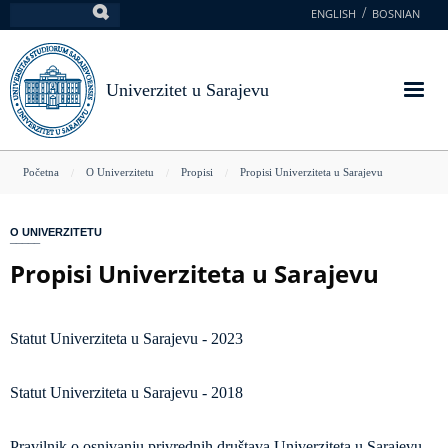
Skoči
ENGLISH
BOSNIAN
Pretraga
na
glavni
sadržaj
Univerzitet u Sarajevu
You
Početna
O Univerzitetu
Propisi
Propisi Univerziteta u Sarajevu
are
here
O UNIVERZITETU
Propisi Univerziteta u Sarajevu
Statut Univerziteta u Sarajevu - 2023
Statut Univerziteta u Sarajevu - 2018
Pravilnik o osnivanju privrednih društava Univerziteta u Sarajevu