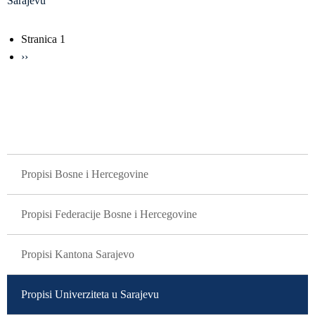
Sarajevu
Obilježavanje
Stranica 1
strana
Sljedeća
››
stranica
GLAVNA NAVIGACIJA
Propisi Bosne i Hercegovine
Propisi Federacije Bosne i Hercegovine
Propisi Kantona Sarajevo
Propisi Univerziteta u Sarajevu