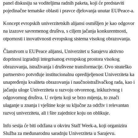
panel diskusiju sa voditeljima radnih paketa, koji će predstaviti
pojedinačne tematske oblasti i pravce djelovanja unutar EUPeace-a.
Koncept evropskih univerzitetskih alijansi osmišljen je kao odgovor
na izazove savremenog društva, s ciljem jačanja konkurentnosti,
otpornosti i inovativnosti evropskog sistema visokog obrazovanja.
Članstvom u EUPeace alijansi, Univerzitet u Sarajevu aktivno
doprinosi izgradnji integrisanog evropskog prostora visokog
obrazovanja, istraživanja i društvene transformacije. Ovo strateško
partnerstvo potvrđuje institucionalnu opredijeljenost Univerziteta ka
unapređenju kvaliteta obrazovanja i naučnoistraživačkog rada, kao i
jačanju uloge Univerziteta u razvoju otvorenog, inkluzivnog i
odgovornog društva. U svijetu koji se brzo mijenja, to znači
ulaganje u znanja i vještine koje su ključne za održiv i relevantan
razvoj univerziteta, ali i šire zajednice koju on oblikuje.
Info sesija će biti održana u okviru Staff Week-a, koji organizira
Služba za međunarodnu saradnju Univerziteta u Sarajevu.