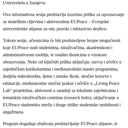
Univerziteta u Sarajevu.
Ova informativna sesija predstavlja izuzetnu priliku za upoznavanje
sa strateškim ciljevima i aktivnostima EUPeace – Evropske
univerzitetske alijanse za mir, pravdu i inkluzivno društvo.
Tokom sesije, učesnicima će biti predstavljene brojne mogućnosti
koje EUPeace nudi studentima, istraživačima, akademskom i
administrativnom osoblju, te ostalim dionicima u visokom
obrazovanju. Neke od ključnih prilika uključuju: razvoj i učešće u
zajedničkim kurikulumima i međunarodnim master programima,
dodjelu mikrokredita, ljetne i zimske škole, stručne kurseve i
edukacije, međunarodne stručne prakse i učešće u „Living Peace
Lab“ projektima, aktivnosti u saradnji sa lokalnim zajednicama i
tematskim istraživačkim centrima (research hubs), uključivanje u
EUPeace studentsku mrežu i druge oblike studentske mobilnosti i
angažmana.
Program događaja obuhvata predstavljanje EUPeace alijanse, te