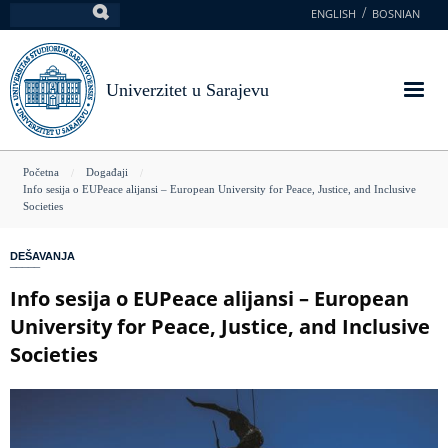
Skoči
ENGLISH
BOSNIAN
Pretraga
na
glavni
sadržaj
Univerzitet u Sarajevu
You
Početna
Događaji
Info sesija o EUPeace alijansi – European University for Peace, Justice, and Inclusive
are
Societies
here
DEŠAVANJA
Info sesija o EUPeace alijansi – European
University for Peace, Justice, and Inclusive
Societies