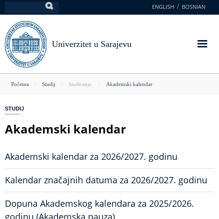
Skoči
ENGLISH
BOSNIAN
Pretraga
na
glavni
sadržaj
Univerzitet u Sarajevu
You
Početna
Studij
Studiranje
Akademski kalendar
are
STUDIJ
here
Akademski kalendar
Akademski kalendar za 2026/2027. godinu
Kalendar značajnih datuma za 2026/2027. godinu
Dopuna Akademskog kalendara za 2025/2026.
godinu (Akademska pauza)