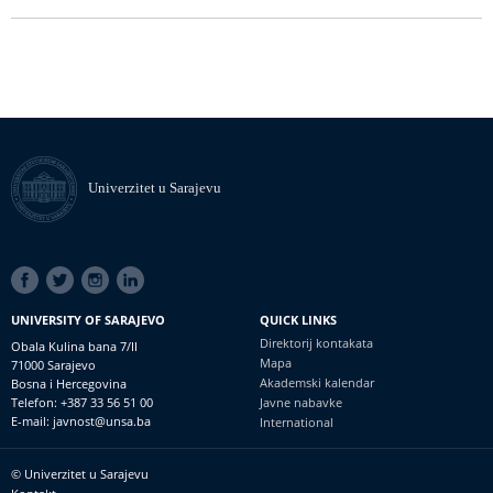
Univerzitet u Sarajevu
SOCIAL
LINKS
UNIVERSITY OF SARAJEVO
QUICK LINKS
Direktorij kontakata
Obala Kulina bana 7/II
Mapa
71000 Sarajevo
Akademski kalendar
Bosna i Hercegovina
Telefon: +387 33 56 51 00
Javne nabavke
E-mail: javnost@unsa.ba
International
© Univerzitet u Sarajevu
Footer