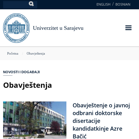
Skoči
ENGLISH
BOSNIAN
Pretraga
na
glavni
sadržaj
Univerzitet u Sarajevu
You
Početna
Obavještenja
are
here
NOVOSTI I DOGAĐAJI
Obavještenja
Obavještenje o javnoj
odbrani doktorske
disertacije
kandidatkinje Azre
Bačić