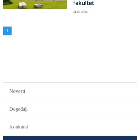
fakultet
31.07.2026.
Obilježavanje
Aktuelna
1
strana
stranica
GLAVNA NAVIGACIJA
Novosti
Događaji
Konkursi