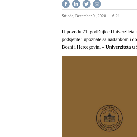
Srijeda, Decembar 9., 2020. - 16:21
U povodu 71. godišnjice Univerziteta 
podsjetite i upoznate sa nastankom i dos
Bosni i Hercegovini –
Univerziteta u