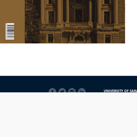
SOCIAL
UNIVERSITY OF SAR
LINKS
Obala Kulina bana 7/
71000 Sarajevo
Bosna i Hercegovina
Telefon: +387 33 56 5
E-mail: javnost@uns
macijama
PRIJAVI NEPRAVILNOSTI
RSS
prijavikorupciju@unsa.ba