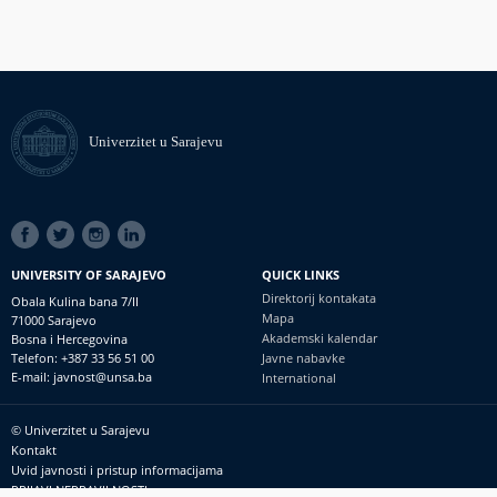
Univerzitet u Sarajevu
SOCIAL
LINKS
UNIVERSITY OF SARAJEVO
QUICK LINKS
Direktorij kontakata
Obala Kulina bana 7/II
Mapa
71000 Sarajevo
Akademski kalendar
Bosna i Hercegovina
Telefon: +387 33 56 51 00
Javne nabavke
E-mail: javnost@unsa.ba
International
© Univerzitet u Sarajevu
Footer
Kontakt
meni
Uvid javnosti i pristup informacijama
PRIJAVI NEPRAVILNOSTI