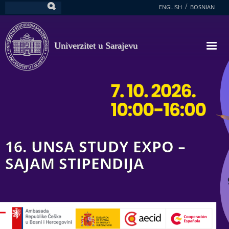
Skoči
ENGLISH
BOSNIAN
Pretraga
na
glavni
sadržaj
Univerzitet u Sarajevu
16. UNSA STUDY EXPO –
SAJAM STIPENDIJA