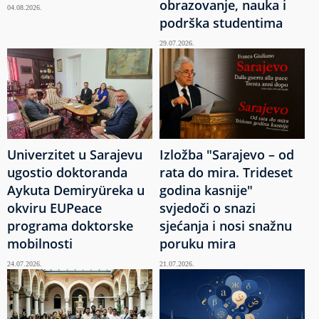
obrazovanje, nauka i
04.08.2026.
podrška studentima
29.07.2026.
Univerzitet u Sarajevu
Izložba "Sarajevo – od
ugostio doktoranda
rata do mira. Trideset
Aykuta Demiryüreka u
godina kasnije"
okviru EUPeace
svjedoči o snazi
programa doktorske
sjećanja i nosi snažnu
mobilnosti
poruku mira
24.07.2026.
21.07.2026.