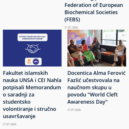
Federation of European
Biochemical Societies
(FEBS)
27.07.2026.
Fakultet islamskih
Docentica Alma Ferović
nauka UNSA i CEI Nahla
Fazlić učestvovala na
potpisali Memorandum
naučnom skupu u
o saradnji za
povodu "World Cleft
studentsko
Awareness Day"
volontiranje i stručno
27.07.2026.
usavršavanje
27.07.2026.