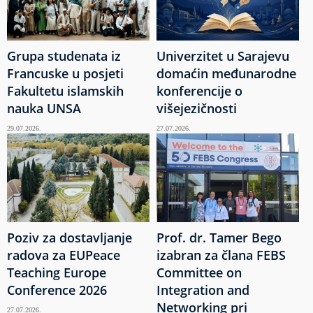
Grupa studenata iz
Univerzitet u Sarajevu
Francuske u posjeti
domaćin međunarodne
Fakultetu islamskih
konferencije o
nauka UNSA
višejezičnosti
29.07.2026.
27.07.2026.
Poziv za dostavljanje
Prof. dr. Tamer Bego
radova za EUPeace
izabran za člana FEBS
Teaching Europe
Committee on
Conference 2026
Integration and
Networking pri
27.07.2026.