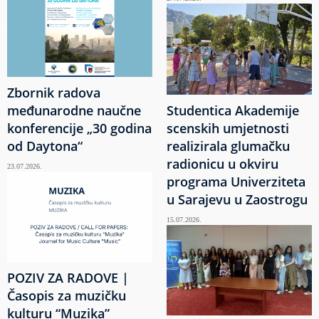
Zbornik radova
međunarodne naučne
Studentica Akademije
konferencije „30 godina
scenskih umjetnosti
od Daytona“
realizirala glumačku
radionicu u okviru
23.07.2026.
programa Univerziteta
u Sarajevu u Zaostrogu
15.07.2026.
POZIV ZA RADOVE |
Časopis za muzičku
kulturu “Muzika”