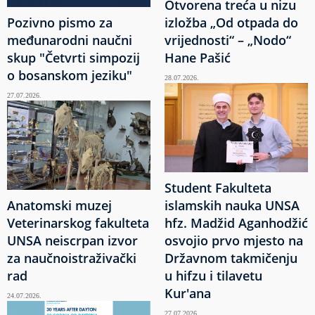
Otvorena treća u nizu
Pozivno pismo za
izložba „Od otpada do
međunarodni naučni
vrijednosti“ – „Nodo“
skup "Četvrti simpozij
Hane Pašić
o bosanskom jeziku"
28.07.2026.
27.07.2026.
Student Fakulteta
Anatomski muzej
islamskih nauka UNSA
Veterinarskog fakulteta
hfz. Madžid Aganhodžić
UNSA neiscrpan izvor
osvojio prvo mjesto na
za naučnoistraživački
Državnom takmičenju
rad
u hifzu i tilavetu
Kur'ana
24.07.2026.
27.07.2026.