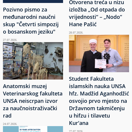
Otvorena treća u nizu
Pozivno pismo za
izložba „Od otpada do
međunarodni naučni
vrijednosti“ – „Nodo“
skup "Četvrti simpozij
Hane Pašić
o bosanskom jeziku"
28.07.2026.
27.07.2026.
Student Fakulteta
Anatomski muzej
islamskih nauka UNSA
Veterinarskog fakulteta
hfz. Madžid Aganhodžić
UNSA neiscrpan izvor
osvojio prvo mjesto na
za naučnoistraživački
Državnom takmičenju
rad
u hifzu i tilavetu
Kur'ana
24.07.2026.
27.07.2026.