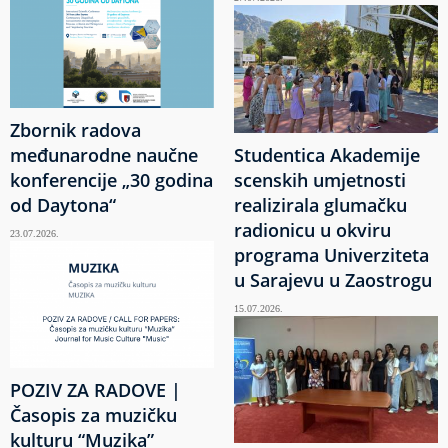
Zbornik radova
međunarodne naučne
Studentica Akademije
konferencije „30 godina
scenskih umjetnosti
od Daytona“
realizirala glumačku
radionicu u okviru
23.07.2026.
programa Univerziteta
u Sarajevu u Zaostrogu
15.07.2026.
POZIV ZA RADOVE |
Časopis za muzičku
kulturu “Muzika”