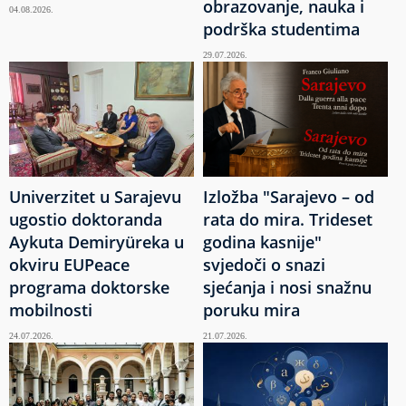
obrazovanje, nauka i
04.08.2026.
podrška studentima
29.07.2026.
Univerzitet u Sarajevu
Izložba "Sarajevo – od
ugostio doktoranda
rata do mira. Trideset
Aykuta Demiryüreka u
godina kasnije"
okviru EUPeace
svjedoči o snazi
programa doktorske
sjećanja i nosi snažnu
mobilnosti
poruku mira
24.07.2026.
21.07.2026.