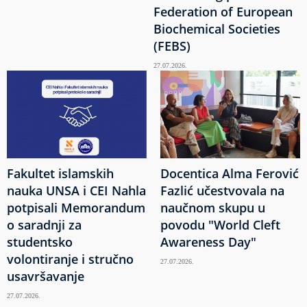
Federation of European
Biochemical Societies
(FEBS)
27.07.2026.
Fakultet islamskih
Docentica Alma Ferović
nauka UNSA i CEI Nahla
Fazlić učestvovala na
potpisali Memorandum
naučnom skupu u
o saradnji za
povodu "World Cleft
studentsko
Awareness Day"
volontiranje i stručno
27.07.2026.
usavršavanje
27.07.2026.