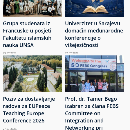
Grupa studenata iz
Univerzitet u Sarajevu
Francuske u posjeti
domaćin međunarodne
Fakultetu islamskih
konferencije o
nauka UNSA
višejezičnosti
29.07.2026.
27.07.2026.
Poziv za dostavljanje
Prof. dr. Tamer Bego
radova za EUPeace
izabran za člana FEBS
Teaching Europe
Committee on
Conference 2026
Integration and
Networking pri
27.07.2026.