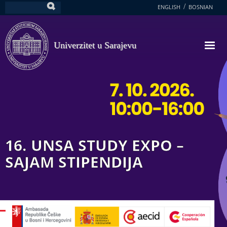
Skoči
ENGLISH
BOSNIAN
Pretraga
na
glavni
sadržaj
Univerzitet u Sarajevu
16. UNSA STUDY EXPO –
SAJAM STIPENDIJA