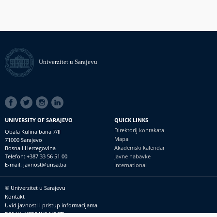
Univerzitet u Sarajevu
SOCIAL
LINKS
UNIVERSITY OF SARAJEVO
QUICK LINKS
Direktorij kontakata
Obala Kulina bana 7/II
Mapa
71000 Sarajevo
Akademski kalendar
Bosna i Hercegovina
Telefon: +387 33 56 51 00
Javne nabavke
E-mail: javnost@unsa.ba
International
© Univerzitet u Sarajevu
Footer
Kontakt
meni
Uvid javnosti i pristup informacijama
PRIJAVI NEPRAVILNOSTI