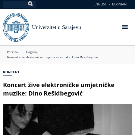
Skoči
ENGLISH
BOSNIAN
Pretraga
na
glavni
sadržaj
Univerzitet u Sarajevu
You
Početna
Događaji
Koncert žive elektroničke umjetničke muzike: Dino Rešidbegović
are
here
KONCERT
Koncert žive elektroničke umjetničke
muzike: Dino Rešidbegović