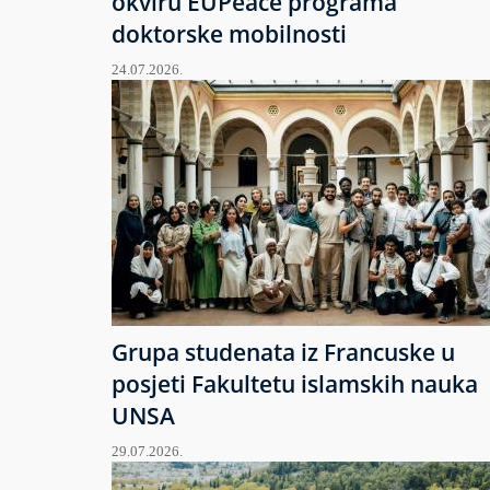
okviru EUPeace programa
doktorske mobilnosti
24.07.2026.
Grupa studenata iz Francuske u
posjeti Fakultetu islamskih nauka
UNSA
29.07.2026.