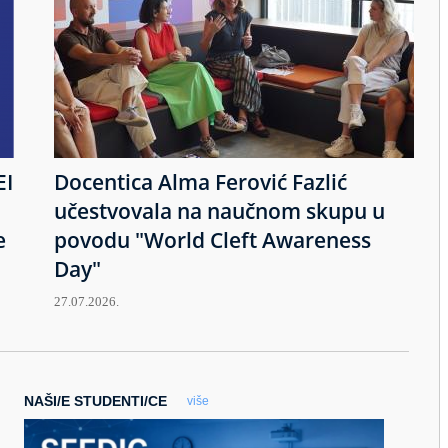
EI
Docentica Alma Ferović Fazlić
učestvovala na naučnom skupu u
e
povodu "World Cleft Awareness
Day"
27.07.2026.
NAŠI/E STUDENTI/CE
više