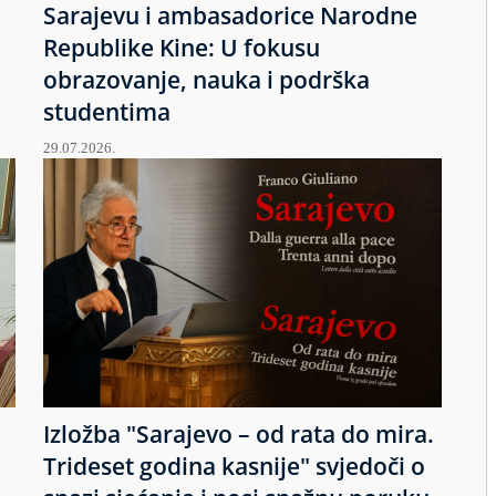
Sarajevu i ambasadorice Narodne
Republike Kine: U fokusu
obrazovanje, nauka i podrška
studentima
29.07.2026.
Izložba "Sarajevo – od rata do mira.
u
Trideset godina kasnije" svjedoči o