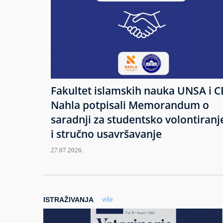
Fakultet islamskih nauka UNSA i C
Nahla potpisali Memorandum o
saradnji za studentsko volontiranj
i stručno usavršavanje
27.07.2026.
ISTRAŽIVANJA
više