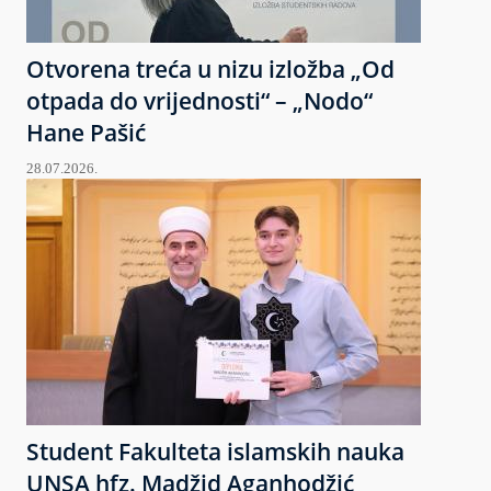
Otvorena treća u nizu izložba „Od
otpada do vrijednosti“ – „Nodo“
Hane Pašić
28.07.2026.
Student Fakulteta islamskih nauka
UNSA hfz. Madžid Aganhodžić