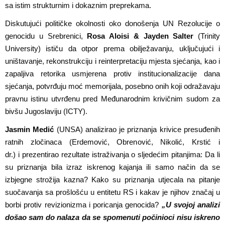
sa istim strukturnim i dokaznim preprekama.
Diskutujući političke okolnosti oko donošenja UN
Rezolucij
e
o
genocidu u Srebrenici
,
Rosa Aloisi & Jayden Salter
(Trinity
University) ističu
da otpor prema obilje
ž
avanju, uklju
č
ujući i
uni
š
tavanje, rekonstrukciju i reinterpretaciju mjesta sjećanja, kao i
zapaljiva retorika usmjerena protiv institucionalizacije dana
sjećanja, potvrđuju moć memorijala, posebno onih koji odra
ž
avaju
pravnu istinu utvrđenu pred Međunarodnim krivičnim sudom za
biv
š
u Jugoslaviju (ICTY).
Jasmin Medić
(UNSA)
a
nalizira
o je
priznanja krivice
presuđenih
ratnih zločinaca (Erdemović, Obrenović, Nikolić, Krstić i
dr.)
i
prezentira
o
rezultate istra
ž
ivanja o sljedećim pitanjima: Da li
su priznanja bila izraz iskrenog kajanja ili samo na
č
in da se
izbjegne stro
ž
ija kazna? Kako su priznanja utjecala na pitanje
suo
č
avanja sa pro
š
lo
š
ću u entitetu RS i kakav je njihov zna
č
aj u
borbi protiv revizionizma i poricanja genocida
?
„U svojoj analizi
došao sam do nalaza da se spomenuti počinioci nisu iskreno