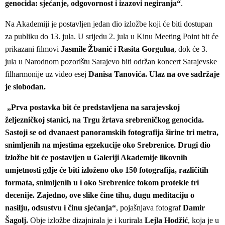
genocida: sjećanje, odgovornost i izazovi negiranja“
.
Na Akademiji je postavljen jedan dio izložbe koji će biti dostupan
za publiku do 13. jula. U srijedu 2. jula u Kinu Meeting Point bit će
prikazani filmovi
Jasmile Žbanić i Rasita Gorgulua
, dok će 3.
jula u Narodnom pozorištu Sarajevo biti održan koncert Sarajevske
filharmonije uz video esej
Danisa Tanovića. Ulaz na ove sadržaje
je slobodan.
„Prva postavka bit će predstavljena na sarajevskoj
željezničkoj stanici, na Trgu žrtava srebreničkog genocida.
Sastoji se od dvanaest panoramskih fotografija širine tri metra,
snimljenih na mjestima egzekucije oko Srebrenice. Drugi dio
izložbe bit će postavljen u Galeriji Akademije likovnih
umjetnosti gdje će biti izloženo oko 150 fotografija, različitih
formata, snimljenih u i oko Srebrenice tokom protekle tri
decenije. Zajedno, ove slike čine tihu, dugu meditaciju o
nasilju, odsustvu i činu sjećanja“
, pojašnjava fotograf
Damir
Šagolj.
Obje izložbe dizajnirala je i kurirala
Lejla Hodžić
, koja je u