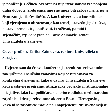
je poniženje zločinca. Srebrenica nije izraz slabost već pobjeda
duha dobrote. Srebrenica nije i ne može biti zaboravljena jer je
život zamijenila čestitošću. A kao Univerzitet, u ime svih nas
koji vjerujemo u obrazovanje kao temelj pravednijeg društva,
nastavit ćemo učiti, poučavati, istraživati, pamtiti i
svjedočiti“,
izjavio je prof. dr.
Tarik Zaimović, rektor
Univerziteta u Sarajevu.
Govor prof. dr. Tarika Zaimovića, rektora Univerziteta u
Sarajevu
"Uvjeren sam da će ova konferencija rezultirati relevantnim
zaključcima i naučnim radovima koji će biti osnova za
konkretna djelovanja, kako u okviru Univerziteta u Sarajevu –
kroz nastavne programe, istraživačke projekte i institucionalne
inicijative, tako i za političare, donosioce odluka, međunarodnu
zajednicu i druge relevantne aktere u Bosni i Hercegovini,
kako bi se zajednički radilo na unaprjeđenju društvene svijesti,