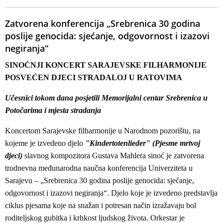
Zatvorena konferencija „Srebrenica 30 godina
poslije genocida: sjećanje, odgovornost i izazovi
negiranja“
SINOĆNJI KONCERT SARAJEVSKE FILHARMONIJE
POSVEĆEN DJECI STRADALOJ U RATOVIMA
Učesnici tokom dana posjetili Memorijalni centar Srebrenica u
Potočarima i mjesta stradanja
Koncertom Sarajevske filharmonije u Narodnom pozorištu, na
kojeme je izvedeno djelo
"Kindertotenlieder" (Pjesme mrtvoj
djeci)
slavnog kompozitora Gustava Mahlera sinoć je zatvorena
trodnevna međunarodna naučna konferencija Univerziteta u
Sarajevu – „Srebrenica 30 godina poslije genocida: sjećanje,
odgovornost i izazovi negiranja“. Djelo koje je izvedeno predstavlja
ciklus pjesama koje na snažan i potresan način izražavaju bol
roditeljskog gubitka i krhkost ljudskog života. Orkestar je