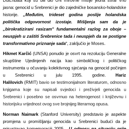
Dutchbata koji su bili dio UN mirovne misije jedna stvar vrlo
jasna: genocid u Srebrenici je dio zajedničke bosansko-holandske
historije.
„Međutim, trideset godina poslije holandska
politička odgovornost izostaje. Mišljenja sam da je
„birokratizirani rasizam“ fundamentalni razlog za oboje –
neuspjeh u zaštiti Srebrenice tada i neuspjeh da se postigne
transformativno priznanje sada
“, zaključio je Moses.
Hikmet Kar
č
ić
(UNSA)
ponudio je osvrt na rezoluciju
Generalne
skup
š
tine Ujedinjenih nacija kao simboli
č
kog i politi
č
kog
instrumenta u o
č
uvanju kolektivnog sjećanja na genocid po
č
injen
u Srebrenici u julu 1995. godine
.
Hariz
Halilovich
(RMIT)
bavi
o
se testimonijalnom literaturom, odnosno
knjigama koje su napisali svjedoci i preživjeli genocida u
Srebrenici i posebno se osvr
nuo
na heterogenost i književnu i
historijsku vrijednost ovog sve brojnijeg literarnog opusa
.
Norman Naimark
(Stanford University)
predstavio je aspekte
promjena u promišljanju genocida u Srebrenici budući da je
prisustovao komemoraciji 2005.
„U odnosu na situaciju prije