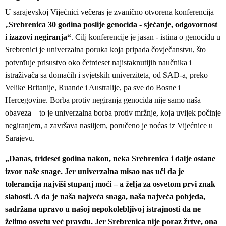
U sarajevskoj Vijećnici večeras je zvanično otvorena konferencija
„
Srebrenica 30 godina poslije genocida - sjećanje, odgovornost
i izazovi negiranja“
. Cilj konferencije je jasan - istina o genocidu u
Srebrenici je univerzalna poruka koja pripada čovječanstvu, što
potvrđuje prisustvo oko četrdeset najistaknutijih naučnika i
istraživača sa domaćih i svjetskih univerziteta, od SAD-a, preko
Velike Britanije, Ruande i Australije, pa sve do Bosne i
Hercegovine. Borba protiv negiranja genocida nije samo naša
obaveza – to je univerzalna borba protiv mržnje, koja uvijek počinje
negiranjem, a završava nasiljem, poručeno je noćas iz Vijećnice u
Sarajevu.
„Danas, trideset godina nakon, neka Srebrenica i dalje ostane
izvor naše snage. Jer univerzalna misao nas uči da je
tolerancija najviši stupanj moći – a želja za osvetom prvi znak
slabosti. A da je naša najveća snaga, naša najveća pobjeda,
sadržana upravo u našoj nepokolebljivoj istrajnosti da ne
želimo osvetu već pravdu. Jer Srebrenica nije poraz žrtve, ona