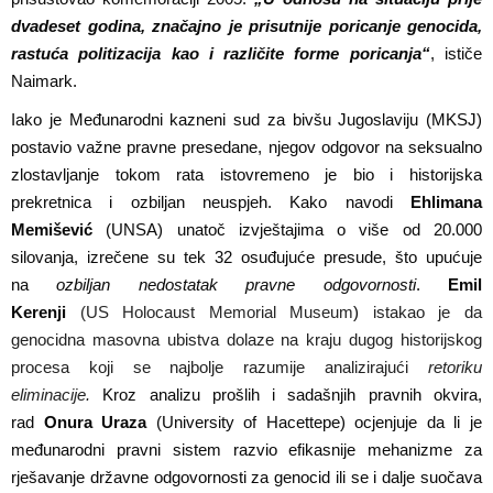
dvadeset godina, značajno je prisutnije poricanje genocida,
rastuća politizacija kao i različite forme poricanja“
, ističe
Naimark.
I
ako je Međunarodni kazneni sud za bivšu Jugoslaviju (MKSJ)
postavio važne pravne presedane, njegov odgovor na seksualno
zlostavljanje tokom rata istovremeno je bio i historijska
prekretnica i ozbiljan neuspjeh.
Kako navodi
Ehlimana
Memi
š
ević
(UNSA)
u
natoč izvještajima o više od 20.000
silovanja, izrečene su tek 32 osuđujuće presude, što upućuje
na
ozbiljan nedostatak pravne odgovornosti
.
Emil
Kerenji
(US
Holocaust Memorial Museum
)
istakao je da
genocidna masovna ubistva dolaze na kraju dugog historijskog
procesa koji se najbolje razumije analizirajući
retoriku
eliminacije.
Kroz analizu pro
š
l
ih i sada
š
njih pravnih okvira,
rad
Onur
a
Uraz
a
(
University of Hacettepe) ocjenjuje da li je
međunarodni pravni sistem razvio efikasnije mehanizme za
rješavanje državne odgovornosti za genocid ili se i dalje suočava