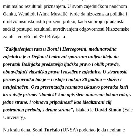
minimalno rezultirali priznanjem. U svom zajedničkom naučnom
članku, Wentholt i Alma Mustafić tvrde da nizozemska politika i
društvo nisu iskoristili pruženu priliku, kada su brojni građanski
sudski postupci rezultirali utvrđivanjem odgovornosti Nizozemske
za ubistvo više od 350 Bošnjaka.
"Zaključenjem rata u Bosni i Hercegovini, međunarodna
zajednica je u Dejtonski mirovni sporazum unijela ideju da
povratak Bošnjaka predstavlja ljudsko pravo i oblik pravde,
obnavljajući vlasnička prava i raseljene zajednice. U stvarnosti,
proces povratka bio je – i ostaje i nakon 30 godina – složen i
neujednačen. Ova prezentacija razmatra iskustvo povratka kući
kroz dvije prizme: ‘domicid’ kao opis štete nanesene tokom rata, s
jedne strane, i ‘obnovu pripadnosti’ kao idealizirani cilj
postratnog perioda, s druge strane",
istakao je
David Simon
(Yale
University).
Na kraju dana,
Sead Turčalo
(UNSA) podcrtao je da negiranje