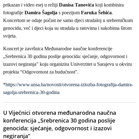
prikazan i video esej u režiji
Danisa Tanovića
koji kombinira
fotografije
Damira Šagolja
s poezijom
Faruka Šehića
.
Koncertom se odaje počast ne samo djeci stradaloj u srebreničkom
genocidu, već i djeci koja su stradala u ratovima i sukobima širom
svijeta.
Koncert je završnica Međunarodne naučne konferencije
„Srebrenica 30 godina poslije genocida: sjećanje, odgovornost i
izazovi negiranja" koju organizira Univerzitet u Sarajevu u okviru
projekta “Odgovornost za budućnost”.
*
https://www.unsa.ba/novosti/otvorena-izlozba-fotografija-damira-
sagolja-srebrenica-30-godina
U Vijećnici otvorena međunarodna naučna
konferencija „Srebrenica 30 godina poslije
genocida: sjećanje, odgovornost i izazovi
negiranja“