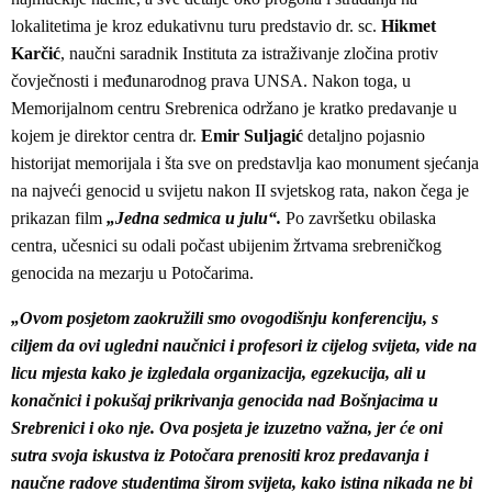
lokalitetima je kroz edukativnu turu predstavio dr. sc.
Hikmet
Karčić
, naučni saradnik Instituta za istraživanje zločina protiv
čovječnosti i međunarodnog prava UNSA. Nakon toga, u
Memorijalnom centru Srebrenica održano je kratko predavanje u
kojem je direktor centra dr.
Emir Suljagić
detaljno pojasnio
historijat memorijala i šta sve on predstavlja kao monument sjećanja
na najveći genocid u svijetu nakon II svjetskog rata, nakon čega je
prikazan film
„Jedna sedmica u julu“.
Po završetku obilaska
centra, učesnici su odali počast ubijenim žrtvama srebreničkog
genocida na mezarju u Potočarima.
„Ovom posjetom zaokružili smo ovogodišnju konferenciju, s
ciljem da ovi ugledni naučnici i profesori iz cijelog svijeta, vide na
licu mjesta kako je izgledala organizacija, egzekucija, ali u
konačnici i pokušaj prikrivanja genocida nad Bošnjacima u
Srebrenici i oko nje. Ova posjeta je izuzetno važna, jer će oni
sutra svoja iskustva iz Potočara prenositi kroz predavanja i
naučne radove studentima širom svijeta, kako istina nikada ne bi