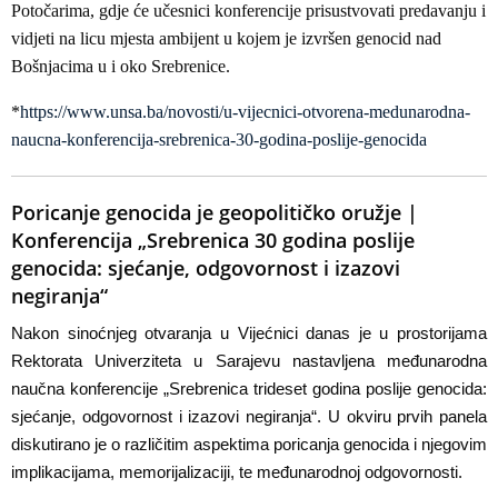
Potočarima, gdje će učesnici konferencije prisustvovati predavanju i
vidjeti na licu mjesta ambijent u kojem je izvršen genocid nad
Bošnjacima u i oko Srebrenice.
*
https://www.unsa.ba/novosti/u-vijecnici-otvorena-medunarodna-
naucna-konferencija-srebrenica-30-godina-poslije-genocida
Poricanje genocida je geopolitičko oružje |
Konferencija „Srebrenica 30 godina poslije
genocida: sjećanje, odgovornost i izazovi
negiranja“
Nakon sinoćnjeg otvaranja u Vijećnici danas je u prostorijama
Rektorata Univerziteta u Sarajevu nastavljena međunarodna
naučna konferencije „Srebrenica trideset godina poslije genocida:
sjećanje, odgovornost i izazovi negiranja“. U okviru prvih panela
diskutirano je o različitim aspektima poricanja genocida i njegovim
implikacijama, memorijalizaciji, te međunarodnoj odgovornosti.