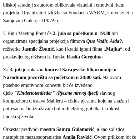
bliskoj saradnji s autorom oblikovala vizuelni i emotivni ritam
projekta. Organizatori izložbe su Fondacija WARM, Univerzitet u
Sarajevu i Galerija 11/07/95.
U kinu Meeting Point će
2. jula sa početkom u 19:30
biti
organizirana specijalna projekcija filmova
Quo Vadis, Aida?
,
režiserke
Jasmile Žbanić
, kao i kratki igrani filma
„Majka“
, od
proslavljenog režisera iz Turske
Rasita Gorgulua.
Za
3. juli
je zakazan
koncert Sarajevske filharmonije u
Narodnom pozorištu sa početkom u 20:00 sati.
Na ovom
posebno emotivnom koncertu bit će izvedeno
djelo
"Kindertotenlieder" (Pjesme mrtvoj djeci)
slavnog
kompozitora Gustava Mahlera – ciklus pjesama koje na snažan i
potresan način izražavaju bol roditeljskog gubitka i krhkost
ljudskog života.
Orkestar predvodi maestra
Samra Gulamović
, a kao solistica
nastupit će mezzosopranistica
Amila Ravkić
. Ovom prilikom bit će