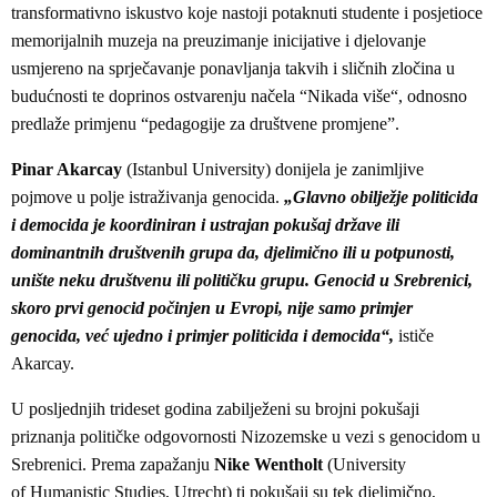
transformativno iskustvo koje nastoji potaknuti studente i posjetioce
memorijalnih muzeja na preuzimanje inicijative i djelovanje
usmjereno na sprječavanje ponavljanja takvih i sličnih zločina u
budućnosti te doprinos ostvarenju načela “Nikada više“, odnosno
predlaže primjenu “pedagogije za društvene promjene”.
Pinar Akarcay
(Istanbul University) donijela je zanimljive
pojmove u polje istraživanja genocida.
„Glavno obilježje politicida
i democida je koordiniran i ustrajan pokušaj države ili
dominantnih društvenih grupa da, djelimično ili u potpunosti,
unište neku društvenu ili političku grupu. Genocid u Srebrenici,
skoro prvi genocid počinjen u Evropi, nije samo primjer
genocida, već ujedno i primjer politicida i democida“,
ističe
Akarcay.
U posljednjih trideset godina zabilježeni su brojni pokušaji
priznanja političke odgovornosti Nizozemske u vezi s genocidom u
Srebrenici. Prema zapažanju
Nike Wentholt
(University
of Humanistic Studies, Utrecht) ti pokušaji su tek djelimično,