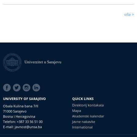
više >
Univerzitet u Sarajevu
SOCIAL
LINKS
UNIVERSITY OF SARAJEVO
QUICK LINKS
Direktorij kontakata
Obala Kulina bana 7/II
Mapa
71000 Sarajevo
Akademski kalendar
Bosna i Hercegovina
Telefon: +387 33 56 51 00
Javne nabavke
E-mail: javnost@unsa.ba
International