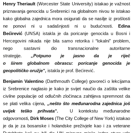
Henry Theriault
(
Worcester State University
)
istakao je važnost
priznavanja genocida u Srebrenici na globalnom nivou te istakao
kako globalna zajednica mora osigurati da se nasilje iz prošlosti
ne ponovi ni u sadašnjosti ni u budućnosti.
Edina
Bećirević
(UNSA)
istakla je
da poricanje genocida u Bosni i
Hercegovini nikada nije bila samo retorika i “lokalni” problem,
nego sastavni dio transnacionalne autoritarne
strategije
.
„Potpuno je jasno da je riječ
o
šir
em
globaln
om
obra
scu
: poricanje genocida je
geopolitičko oružje
“,
istakla je prof. Bećirević.
Benjamin Valentino
(Darthmouth College) govoreći o lekcijama
iz Srebrenice naglasio je kako je svijet naučio da zaštita velike
civilne populacije od odlučnih zločinaca zahtijeva spremnost da
se plati velika cijena,
„nešto što međunarodna zajednica još
uvijek teško prihvata“.
U kontekstu međunarodne
odgovornosti,
Dirk Moses
(The City College of New York) istakao
je da je za bosanske i holandske preživjele kao i za veterane