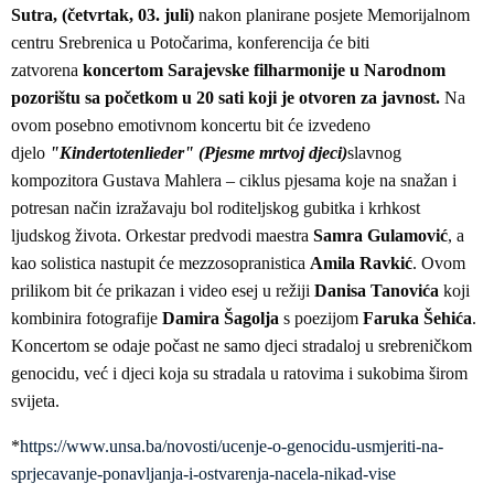
Sutra, (četvrtak, 03. juli)
nakon planirane posjete Memorijalnom
centru Srebrenica u Potočarima, konferencija će biti
zatvorena
koncertom Sarajevske filharmonije u Narodnom
pozorištu sa početkom u 20 sati koji je otvoren za javnost.
Na
ovom posebno emotivnom koncertu bit će izvedeno
djelo
"Kindertotenlieder" (Pjesme mrtvoj djeci)
slavnog
kompozitora Gustava Mahlera – ciklus pjesama koje na snažan i
potresan način izražavaju bol roditeljskog gubitka i krhkost
ljudskog života. Orkestar predvodi maestra
Samra Gulamović
, a
kao solistica nastupit će mezzosopranistica
Amila Ravkić
. Ovom
prilikom bit će prikazan i video esej u režiji
Danisa Tanovića
koji
kombinira fotografije
Damira Šagolja
s poezijom
Faruka Šehića
.
Koncertom se odaje počast ne samo djeci stradaloj u srebreničkom
genocidu, već i djeci koja su stradala u ratovima i sukobima širom
svijeta.
*
https://www.unsa.ba/novosti/ucenje-o-genocidu-usmjeriti-na-
sprjecavanje-ponavljanja-i-ostvarenja-nacela-nikad-vise