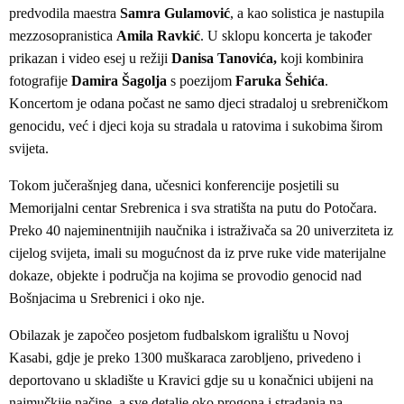
predvodila maestra
Samra Gulamović
, a kao solistica je nastupila
mezzosopranistica
Amila Ravkić
. U sklopu koncerta je također
prikazan i video esej u režiji
Danisa Tanovića,
koji kombinira
fotografije
Damira Šagolja
s poezijom
Faruka Šehića
.
Koncertom je odana počast ne samo djeci stradaloj u srebreničkom
genocidu, već i djeci koja su stradala u ratovima i sukobima širom
svijeta.
Tokom jučerašnjeg dana, učesnici konferencije posjetili su
Memorijalni centar Srebrenica i sva stratišta na putu do Potočara.
Preko 40 najeminentnijih naučnika i istraživača sa 20 univerziteta iz
cijelog svijeta, imali su mogućnost da iz prve ruke vide materijalne
dokaze, objekte i područja na kojima se provodio genocid nad
Bošnjacima u Srebrenici i oko nje.
Obilazak je započeo posjetom fudbalskom igralištu u Novoj
Kasabi, gdje je preko 1300 muškaraca zarobljeno, privedeno i
deportovano u skladište u Kravici gdje su u konačnici ubijeni na
najmučkije načine, a sve detalje oko progona i stradanja na