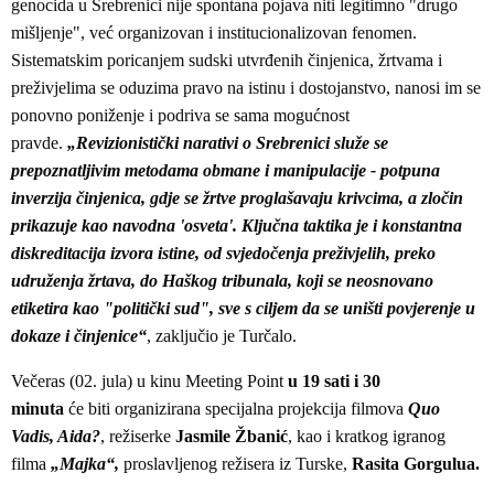
genocida u Srebrenici nije spontana pojava niti legitimno "drugo
mišljenje", već organizovan i institucionalizovan fenomen.
Sistematskim poricanjem sudski utvrđenih činjenica, žrtvama i
preživjelima se oduzima pravo na istinu i dostojanstvo, nanosi im se
ponovno poniženje i podriva se sama mogućnost
pravde.
„Revizionistički narativi o Srebrenici služe se
prepoznatljivim metodama obmane i manipulacije - potpuna
inverzija činjenica, gdje se žrtve proglašavaju krivcima, a zločin
prikazuje kao navodna 'osveta'. Ključna taktika je i konstantna
diskreditacija izvora istine, od svjedočenja preživjelih, preko
udruženja žrtava, do Haškog tribunala, koji se neosnovano
etiketira kao "politički sud", sve s ciljem da se uništi povjerenje u
dokaze i činjenice“
, zaključio je Turčalo.
Večeras (02. jula) u kinu Meeting Point
u 19 sati i 30
minuta
će biti organizirana specijalna projekcija filmova
Quo
Vadis, Aida?
, režiserke
Jasmile Žbanić
, kao i kratkog igranog
filma
„Majka“,
proslavljenog režisera iz Turske,
Rasita Gorgulua.