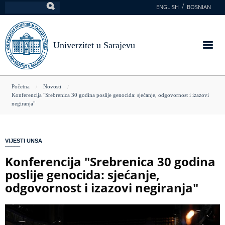
Skoči
ENGLISH
BOSNIAN
Pretraga
na
glavni
sadržaj
Univerzitet u Sarajevu
You
Početna
Novosti
Konferencija "Srebrenica 30 godina poslije genocida: sjećanje, odgovornost i izazovi
are
negiranja"
here
VIJESTI UNSA
Konferencija "Srebrenica 30 godina
poslije genocida: sjećanje,
odgovornost i izazovi negiranja"