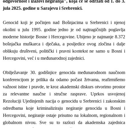
odgovornost i izazovi negiranja", koja će se održati od 1. do 3.
jula 2025. godine u Sarajevu i Srebrenici.
Genocid koji je počinjen nad Bošnjacima u Srebrenici i njenoj
okolini u julu 1995. godine jedno je od najtragičnijih poglavlja
moderne historije Bosne i Hercegovine. Ubijeno je najmanje 8.372
bošnjačka muškarca i dječaka, a posljedice ovog zločina i dalje
oblikuju društveni, politički i pravni kontekst ne samo u Bosni i
Hercegovini, već i u međunarodnoj zajednici.
Obilježavanje 30. godišnjice genocida međunarodnom naučnom
konferencijom je prilika da odamo počast žrtvama, reafirmišemo
važnost istine i pravde, te kroz akademski diskurs otvorimo prostor
za relevantne naučne i stručne rasprave. Uprkos usvojenoj
Rezoluciji Ujedinjenih nacija o genocidu u Srebrenici i zakonskim
odredbama koje kriminaliziraju negiranje genocida u Bosni i
Hercegovini, negiranje ostaje prisutno na lokalnom, regionalnom i
globalnom nivou. Sve su to razlozi da akademska zajednica