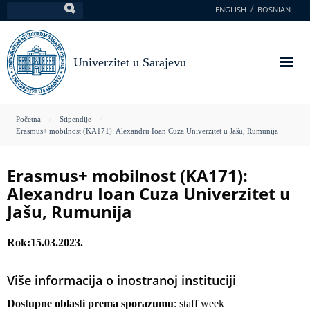
Skoči
ENGLISH
BOSNIAN
Pretraga
na
glavni
sadržaj
Univerzitet u Sarajevu
You
Početna
Stipendije
Erasmus+ mobilnost (KA171): Alexandru Ioan Cuza Univerzitet u Jašu, Rumunija
are
here
Erasmus+ mobilnost (KA171):
Alexandru Ioan Cuza Univerzitet u
Jašu, Rumunija
Rok
15.03.2023.
Više informacija o inostranoj instituciji
Dostupne oblasti prema sporazumu
: staff week