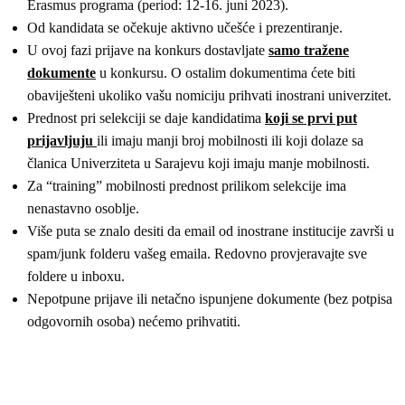
Erasmus programa (period: 12-16. juni 2023).
Od kandidata se očekuje aktivno učešće i prezentiranje.
U ovoj fazi prijave na konkurs dostavljate
samo tražene
dokumente
u konkursu. O ostalim dokumentima ćete biti
obaviješteni ukoliko vašu nomiciju prihvati inostrani univerzitet.
Prednost pri selekciji se daje kandidatima
koji se prvi put
prijavljuju
ili imaju manji broj mobilnosti ili koji dolaze sa
članica Univerziteta u Sarajevu koji imaju manje mobilnosti.
Za “training” mobilnosti prednost prilikom selekcije ima
nenastavno osoblje.
Više puta se znalo desiti da email od inostrane institucije završi u
spam/junk folderu vašeg emaila. Redovno provjeravajte sve
foldere u inboxu.
Nepotpune prijave ili netačno ispunjene dokumente (bez potpisa
odgovornih osoba) nećemo prihvatiti.