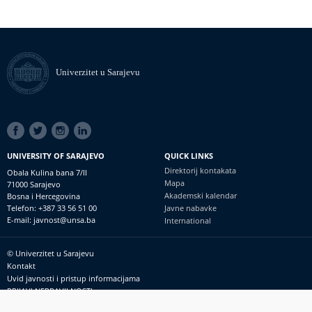
Univerzitet u Sarajevu
SOCIAL
LINKS
UNIVERSITY OF SARAJEVO
QUICK LINKS
Direktorij kontakata
Obala Kulina bana 7/II
Mapa
71000 Sarajevo
Akademski kalendar
Bosna i Hercegovina
Telefon: +387 33 56 51 00
Javne nabavke
E-mail: javnost@unsa.ba
International
© Univerzitet u Sarajevu
Footer
Kontakt
meni
Uvid javnosti i pristup informacijama
PRIJAVI NEPRAVILNOSTI
RSS