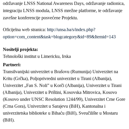
održavanje LNSS National Awareness Days, održavanje radionica,
integraciju LNSS modula, LNSS mrežne platforme, te održavanje
završne konferencije posvećene Projektu.
Oficijelna web stranica:
http://unsa.ba/s/index.php?
option=com_content&task=blogcategory&id=89&Itemid=143
Nositelji projekta
Tehnološki institut u Limericku, Irska
Partneri
Transilvanijski univerzitet u Brašovu (Rumunija) Univerzitet na
Kritu (Grčka), Poljoprivredni univerzitet u Tirani (Albanija),
Univerzitet „Fan S. Noli” u Korči (Albanija), Univerzitet u Tirani
(Albanija), Univerzitet u Prištini, Kosovska Mitrovica, Kosovo
(Kosovo under UNSC Resolution 1244/99), Univerzitet Crne Gore
(Crna Gora), Univerzitet u Sarajevu (BiH), Kantonalna i
univerzitetska biblioteke u Bihaću (BiH), Sveučilište u Mostaru
(BiH).