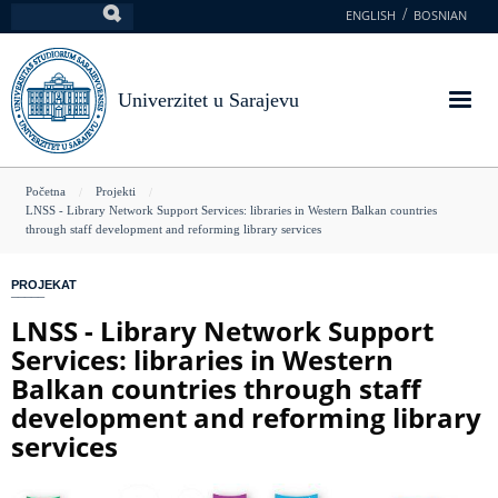
Skoči
ENGLISH
BOSNIAN
Pretraga
na
glavni
sadržaj
Univerzitet u Sarajevu
You
Početna
Projekti
LNSS - Library Network Support Services: libraries in Western Balkan countries
are
through staff development and reforming library services
here
PROJEKAT
LNSS - Library Network Support
Services: libraries in Western
Balkan countries through staff
development and reforming library
services