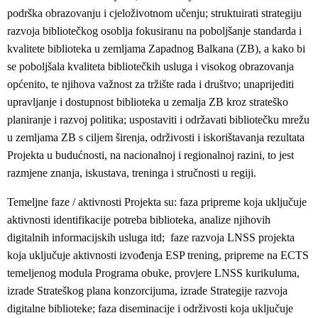
podrška obrazovanju i cjeloživotnom učenju; struktuirati strategiju
razvoja bibliotečkog osoblja fokusiranu na poboljšanje standarda i
kvalitete biblioteka u zemljama Zapadnog Balkana (ZB), a kako bi
se poboljšala kvaliteta bibliotečkih usluga i visokog obrazovanja
općenito, te njihova važnost za tržište rada i društvo; unaprijediti
upravljanje i dostupnost biblioteka u zemalja ZB kroz strateško
planiranje i razvoj politika; uspostaviti i održavati bibliotečku mrežu
u zemljama ZB s ciljem širenja, održivosti i iskorištavanja rezultata
Projekta u budućnosti, na nacionalnoj i regionalnoj razini, to jest
razmjene znanja, iskustava, treninga i stručnosti u regiji.
Temeljne faze / aktivnosti Projekta su: faza pripreme koja uključuje
aktivnosti identifikacije potreba biblioteka, analize njihovih
digitalnih informacijskih usluga itd; faze razvoja LNSS projekta
koja uključuje aktivnosti izvođenja ESP trening, pripreme na ECTS
temeljenog modula Programa obuke, provjere LNSS kurikuluma,
izrade Strateškog plana konzorcijuma, izrade Strategije razvoja
digitalne biblioteke; faza diseminacije i održivosti koja uključuje