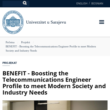
Skoči
ENGLISH
BOSNIAN
Pretraga
na
glavni
sadržaj
Univerzitet u Sarajevu
You
Početna
Projekti
BENEFIT - Boosting the Telecommunications Engineer Profile to meet Modern
are
Society and Industry Needs
here
PROJEKAT
BENEFIT - Boosting the
Telecommunications Engineer
Profile to meet Modern Society and
Industry Needs