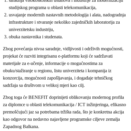
saradnja visokoškolskih ustanova i industrije za modernizaciju
studijskog programa u oblasti telekomunikacija,
usvajanje modernih nastavnih metodologija i alata, nadogradnja
infrastrukture i stvaranje nekoliko zajedničkih laboratorija za
univerzitetsku industriju,
obuka nastavnika i studenata.
Zbog povećanja nivoa saradnje, vidljivosti i održivih mogućnosti,
projekat će razviti integrisanu e-platformu koji će sadržavati
materijale za e-učenje, informacije o mogućnostima za
obuku/stažiranje u regionu, listu univerziteta i kompanija iz
konzorcija, mogućnosti zapošljavanja, i događaje tehničkog
sadržaja sa društvom u velikoj mjeri kao cilj.
Zbog toga će BENEFIT doprinijeti oblikovanju modernog profila
za diplomce u oblasti telekomunikacija / ICT inžinjeringa, efikasno
premošćujući jaz sa potrebama tržišta rada, što je konkretna akcija
kao odgovor na nedavno najavljene programske ciljeve zemalja
Zapadnog Balkana.