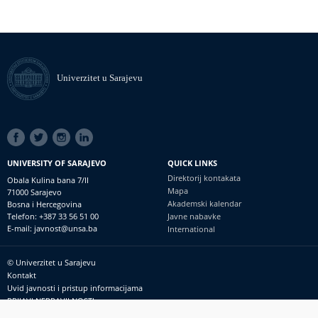
Univerzitet u Sarajevu
SOCIAL
LINKS
UNIVERSITY OF SARAJEVO
QUICK LINKS
Direktorij kontakata
Obala Kulina bana 7/II
Mapa
71000 Sarajevo
Akademski kalendar
Bosna i Hercegovina
Telefon: +387 33 56 51 00
Javne nabavke
E-mail: javnost@unsa.ba
International
© Univerzitet u Sarajevu
Footer
Kontakt
meni
Uvid javnosti i pristup informacijama
PRIJAVI NEPRAVILNOSTI
RSS