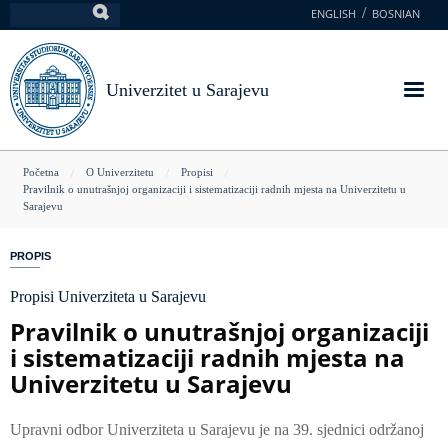
Skoči
ENGLISH
BOSNIAN
Pretraga
na
glavni
sadržaj
Univerzitet u Sarajevu
You
Početna
O Univerzitetu
Propisi
Pravilnik o unutrašnjoj organizaciji i sistematizaciji radnih mjesta na Univerzitetu u
are
Sarajevu
here
PROPIS
Propisi Univerziteta u Sarajevu
Pravilnik o unutrašnjoj organizaciji
i sistematizaciji radnih mjesta na
Univerzitetu u Sarajevu
Upravni odbor Univerziteta u Sarajevu je na 39. sjednici održanoj