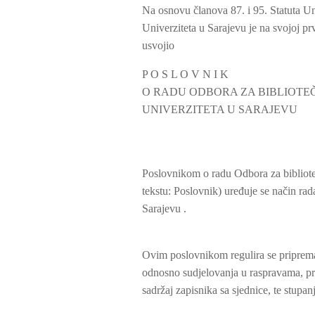
Na osnovu članova 87. i 95. Statuta Un
Univerziteta u Sarajevu je na svojoj prv
usvojio
P O S L O V N I K
O RADU ODBORA ZA BIBLIOTE
UNIVERZITETA U SARAJEVU
Poslovnikom o radu Odbora za bibliote
tekstu: Poslovnik) uređuje se način ra
Sarajevu .
Ovim poslovnikom regulira se priprema i
odnosno sudjelovanja u raspravama, pra
sadržaj zapisnika sa sjednice, te stupa