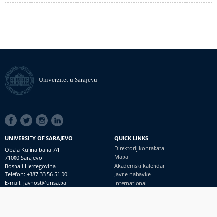
Univerzitet u Sarajevu
SOCIAL
LINKS
UNIVERSITY OF SARAJEVO
QUICK LINKS
Direktorij kontakata
Obala Kulina bana 7/II
Mapa
71000 Sarajevo
Akademski kalendar
Bosna i Hercegovina
Telefon: +387 33 56 51 00
Javne nabavke
E-mail: javnost@unsa.ba
International
© Univerzitet u Sarajevu
Footer
Kontakt