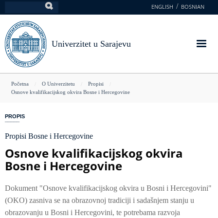
Skoči
ENGLISH
BOSNIAN
Pretraga
na
glavni
sadržaj
Univerzitet u Sarajevu
You
Početna
O Univerzitetu
Propisi
Osnove kvalifikacijskog okvira Bosne i Hercegovine
are
here
PROPIS
Propisi Bosne i Hercegovine
Osnove kvalifikacijskog okvira
Bosne i Hercegovine
Dokument "Osnove kvalifikacijskog okvira u Bosni i Hercegovini"
(OKO) zasniva se na obrazovnoj tradiciji i sadašnjem stanju u
obrazovanju u Bosni i Hercegovini, te potrebama razvoja