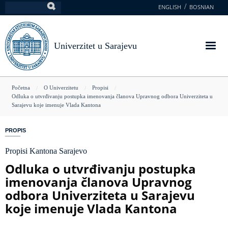
Skoči
ENGLISH
BOSNIAN
Pretraga
na
glavni
sadržaj
Univerzitet u Sarajevu
You
Početna
O Univerzitetu
Propisi
Odluka o utvrđivanju postupka imenovanja članova Upravnog odbora Univerziteta u
are
Sarajevu koje imenuje Vlada Kantona
here
PROPIS
Propisi Kantona Sarajevo
Odluka o utvrđivanju postupka
imenovanja članova Upravnog
odbora Univerziteta u Sarajevu
koje imenuje Vlada Kantona