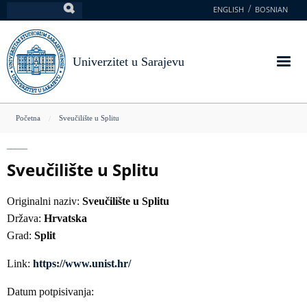
Skoči
ENGLISH
BOSNIAN
Pretraga
na
glavni
sadržaj
Univerzitet u Sarajevu
You
Početna
Sveučilište u Splitu
are
here
Sveučilište u Splitu
Originalni naziv:
Sveučilište u Splitu
Država:
Hrvatska
Grad:
Split
Link:
https://www.unist.hr/
Datum potpisivanja: