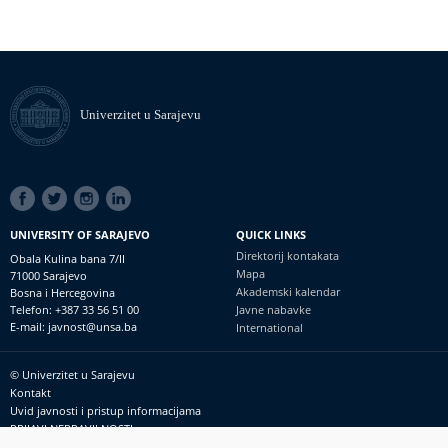
Univerzitet u Sarajevu
SOCIAL
LINKS
UNIVERSITY OF SARAJEVO
QUICK LINKS
Direktorij kontakata
Obala Kulina bana 7/II
Mapa
71000 Sarajevo
Akademski kalendar
Bosna i Hercegovina
Telefon: +387 33 56 51 00
Javne nabavke
E-mail: javnost@unsa.ba
International
© Univerzitet u Sarajevu
Footer
Kontakt
meni
Uvid javnosti i pristup informacijama
PRIJAVI NEPRAVILNOSTI
RSS