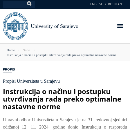
Skip
ENGLISH
BOSNIAN
Search
to
main
content
University of Sarajevo
You
Home
Node
Instrukcija o načinu i postupku utvrđivanja rada preko optimalne nastavne norme
are
here
PROPIS
Propisi Univerziteta u Sarajevu
Instrukcija o načinu i postupku
utvrđivanja rada preko optimalne
nastavne norme
Upravni odbor Univerziteta u Sarajevu je na 31. redovnoj sjednici
održanoj 12. 11. 2024. godine donio Instrukciju o rasporedu