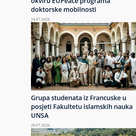
okviru EUPeace programa
doktorske mobilnosti
24.07.2026.
Grupa studenata iz Francuske u
posjeti Fakultetu islamskih nauka
UNSA
29.07.2026.