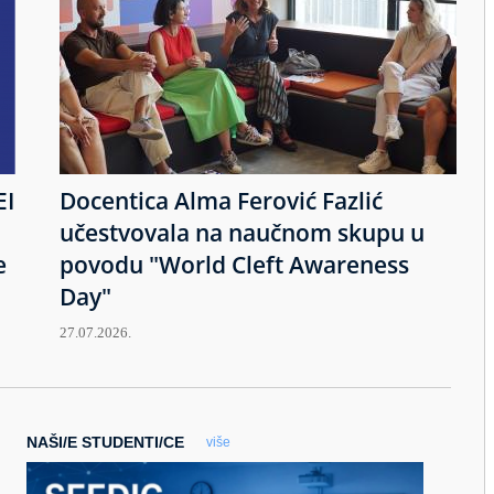
EI
Docentica Alma Ferović Fazlić
učestvovala na naučnom skupu u
e
povodu "World Cleft Awareness
Day"
27.07.2026.
NAŠI/E STUDENTI/CE
više