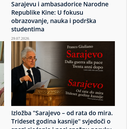
Sarajevu i ambasadorice Narodne
Republike Kine: U fokusu
obrazovanje, nauka i podrška
studentima
29.07.2026.
Izložba "Sarajevo – od rata do mira.
u
Trideset godina kasnije" svjedoči o