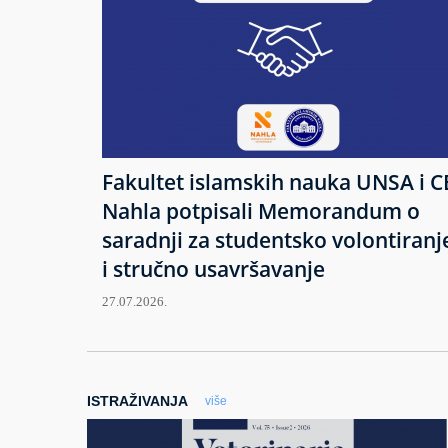
Fakultet islamskih nauka UNSA i C
Nahla potpisali Memorandum o
saradnji za studentsko volontiranj
i stručno usavršavanje
27.07.2026.
ISTRAŽIVANJA
više