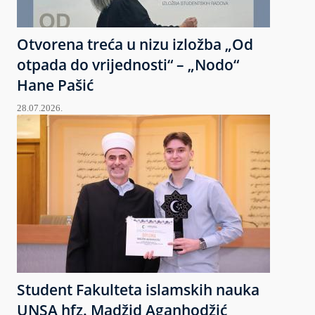
Otvorena treća u nizu izložba „Od
otpada do vrijednosti“ – „Nodo“
Hane Pašić
28.07.2026.
Student Fakulteta islamskih nauka
UNSA hfz. Madžid Aganhodžić