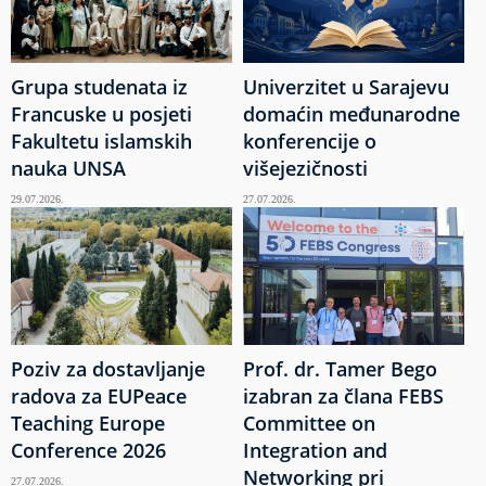
Grupa studenata iz
Univerzitet u Sarajevu
Francuske u posjeti
domaćin međunarodne
Fakultetu islamskih
konferencije o
nauka UNSA
višejezičnosti
29.07.2026.
27.07.2026.
Poziv za dostavljanje
Prof. dr. Tamer Bego
radova za EUPeace
izabran za člana FEBS
Teaching Europe
Committee on
Conference 2026
Integration and
Networking pri
27.07.2026.