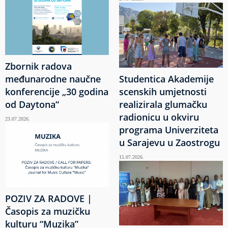
Zbornik radova
međunarodne naučne
Studentica Akademije
konferencije „30 godina
scenskih umjetnosti
od Daytona“
realizirala glumačku
radionicu u okviru
23.07.2026.
programa Univerziteta
u Sarajevu u Zaostrogu
15.07.2026.
POZIV ZA RADOVE |
Časopis za muzičku
kulturu “Muzika”