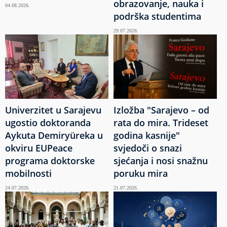
obrazovanje, nauka i
04.08.2026.
podrška studentima
29.07.2026.
Univerzitet u Sarajevu
Izložba "Sarajevo – od
ugostio doktoranda
rata do mira. Trideset
Aykuta Demiryüreka u
godina kasnije"
okviru EUPeace
svjedoči o snazi
programa doktorske
sjećanja i nosi snažnu
mobilnosti
poruku mira
24.07.2026.
21.07.2026.