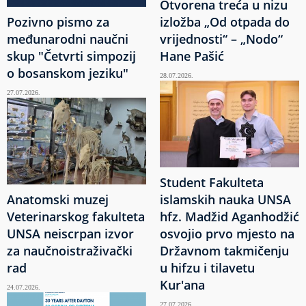
Otvorena treća u nizu
Pozivno pismo za
izložba „Od otpada do
međunarodni naučni
vrijednosti“ – „Nodo“
skup "Četvrti simpozij
Hane Pašić
o bosanskom jeziku"
28.07.2026.
27.07.2026.
Student Fakulteta
Anatomski muzej
islamskih nauka UNSA
Veterinarskog fakulteta
hfz. Madžid Aganhodžić
UNSA neiscrpan izvor
osvojio prvo mjesto na
za naučnoistraživački
Državnom takmičenju
rad
u hifzu i tilavetu
Kur'ana
24.07.2026.
27.07.2026.