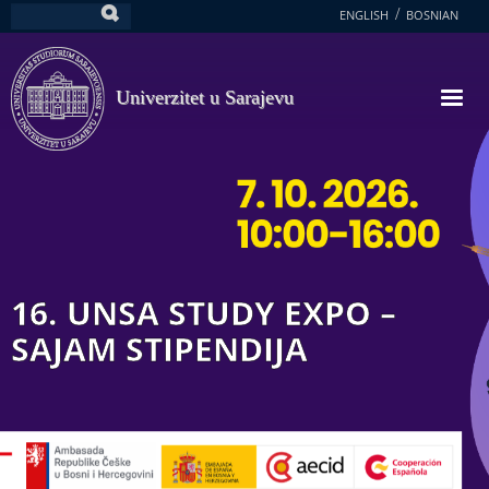
Skoči
ENGLISH
BOSNIAN
Pretraga
na
glavni
sadržaj
Univerzitet u Sarajevu
16. UNSA STUDY EXPO –
SAJAM STIPENDIJA