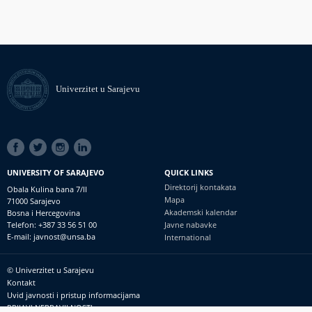
Univerzitet u Sarajevu
SOCIAL
LINKS
UNIVERSITY OF SARAJEVO
QUICK LINKS
Direktorij kontakata
Obala Kulina bana 7/II
Mapa
71000 Sarajevo
Akademski kalendar
Bosna i Hercegovina
Telefon: +387 33 56 51 00
Javne nabavke
E-mail: javnost@unsa.ba
International
© Univerzitet u Sarajevu
Footer
Kontakt
meni
Uvid javnosti i pristup informacijama
PRIJAVI NEPRAVILNOSTI