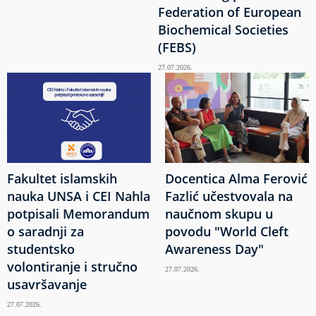
Federation of European
Biochemical Societies
(FEBS)
27.07.2026.
Fakultet islamskih
Docentica Alma Ferović
nauka UNSA i CEI Nahla
Fazlić učestvovala na
potpisali Memorandum
naučnom skupu u
o saradnji za
povodu "World Cleft
studentsko
Awareness Day"
volontiranje i stručno
27.07.2026.
usavršavanje
27.07.2026.