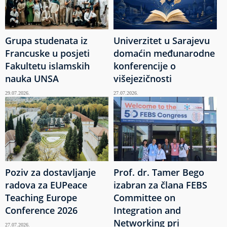
Grupa studenata iz
Univerzitet u Sarajevu
Francuske u posjeti
domaćin međunarodne
Fakultetu islamskih
konferencije o
nauka UNSA
višejezičnosti
29.07.2026.
27.07.2026.
Poziv za dostavljanje
Prof. dr. Tamer Bego
radova za EUPeace
izabran za člana FEBS
Teaching Europe
Committee on
Conference 2026
Integration and
Networking pri
27.07.2026.