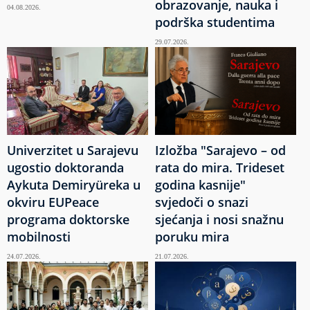
obrazovanje, nauka i
04.08.2026.
podrška studentima
29.07.2026.
Univerzitet u Sarajevu
Izložba "Sarajevo – od
ugostio doktoranda
rata do mira. Trideset
Aykuta Demiryüreka u
godina kasnije"
okviru EUPeace
svjedoči o snazi
programa doktorske
sjećanja i nosi snažnu
mobilnosti
poruku mira
24.07.2026.
21.07.2026.