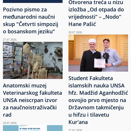
Otvorena treća u nizu
Pozivno pismo za
izložba „Od otpada do
međunarodni naučni
vrijednosti“ – „Nodo“
skup "Četvrti simpozij
Hane Pašić
o bosanskom jeziku"
28.07.2026.
27.07.2026.
Student Fakulteta
Anatomski muzej
islamskih nauka UNSA
Veterinarskog fakulteta
hfz. Madžid Aganhodžić
UNSA neiscrpan izvor
osvojio prvo mjesto na
za naučnoistraživački
Državnom takmičenju
rad
u hifzu i tilavetu
Kur'ana
24.07.2026.
27.07.2026.