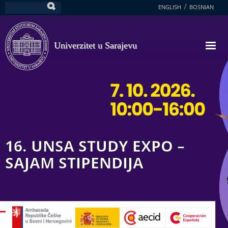
Skoči
ENGLISH
BOSNIAN
Pretraga
na
glavni
sadržaj
Univerzitet u Sarajevu
16. UNSA STUDY EXPO –
SAJAM STIPENDIJA