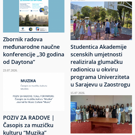
Zbornik radova
međunarodne naučne
Studentica Akademije
konferencije „30 godina
scenskih umjetnosti
od Daytona“
realizirala glumačku
radionicu u okviru
23.07.2026.
programa Univerziteta
u Sarajevu u Zaostrogu
15.07.2026.
POZIV ZA RADOVE |
Časopis za muzičku
kulturu “Muzika”