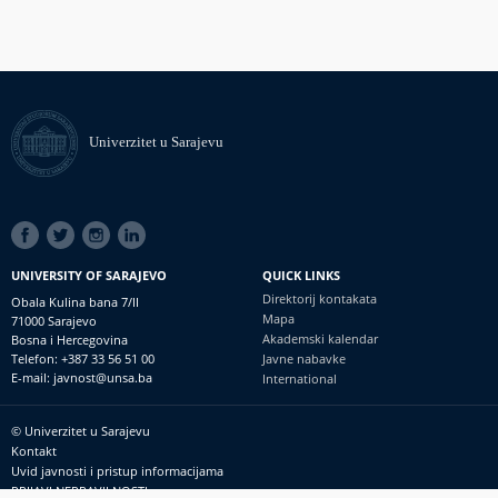
Univerzitet u Sarajevu
SOCIAL
LINKS
UNIVERSITY OF SARAJEVO
QUICK LINKS
Direktorij kontakata
Obala Kulina bana 7/II
Mapa
71000 Sarajevo
Akademski kalendar
Bosna i Hercegovina
Telefon: +387 33 56 51 00
Javne nabavke
E-mail: javnost@unsa.ba
International
© Univerzitet u Sarajevu
Footer
Kontakt
meni
Uvid javnosti i pristup informacijama
PRIJAVI NEPRAVILNOSTI