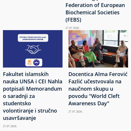
Federation of European
Biochemical Societies
(FEBS)
27.07.2026.
Fakultet islamskih
Docentica Alma Ferović
nauka UNSA i CEI Nahla
Fazlić učestvovala na
potpisali Memorandum
naučnom skupu u
o saradnji za
povodu "World Cleft
studentsko
Awareness Day"
volontiranje i stručno
27.07.2026.
usavršavanje
27.07.2026.