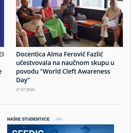
EI
Docentica Alma Ferović Fazlić
učestvovala na naučnom skupu u
e
povodu "World Cleft Awareness
Day"
27.07.2026.
NAŠI/E STUDENTI/CE
više