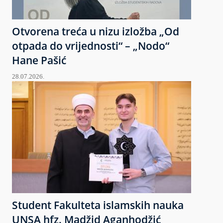
Otvorena treća u nizu izložba „Od
otpada do vrijednosti“ – „Nodo“
Hane Pašić
28.07.2026.
Student Fakulteta islamskih nauka
UNSA hfz. Madžid Aganhodžić