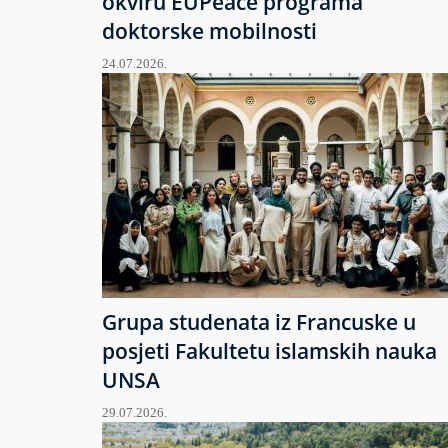
okviru EUPeace programa
doktorske mobilnosti
24.07.2026.
Grupa studenata iz Francuske u
posjeti Fakultetu islamskih nauka
UNSA
29.07.2026.