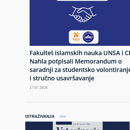
Fakultet islamskih nauka UNSA i C
Nahla potpisali Memorandum o
saradnji za studentsko volontiranj
i stručno usavršavanje
27.07.2026.
ISTRAŽIVANJA
više