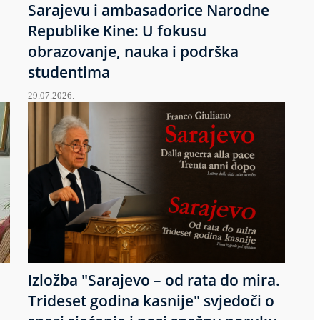
Sarajevu i ambasadorice Narodne
Republike Kine: U fokusu
obrazovanje, nauka i podrška
studentima
29.07.2026.
Izložba "Sarajevo – od rata do mira.
u
Trideset godina kasnije" svjedoči o