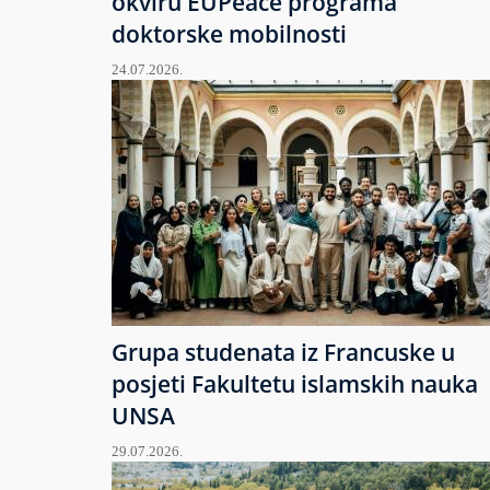
okviru EUPeace programa
doktorske mobilnosti
24.07.2026.
Grupa studenata iz Francuske u
posjeti Fakultetu islamskih nauka
UNSA
29.07.2026.