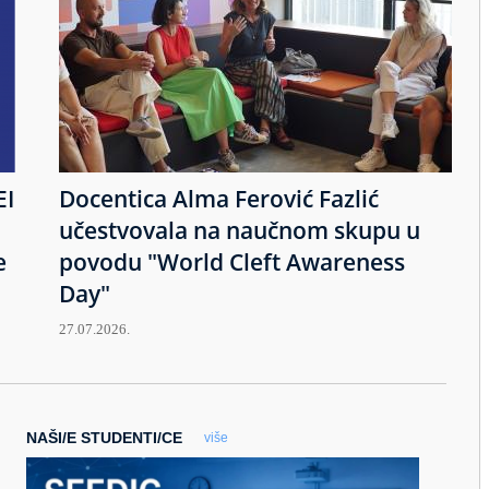
EI
Docentica Alma Ferović Fazlić
učestvovala na naučnom skupu u
e
povodu "World Cleft Awareness
Day"
27.07.2026.
NAŠI/E STUDENTI/CE
više