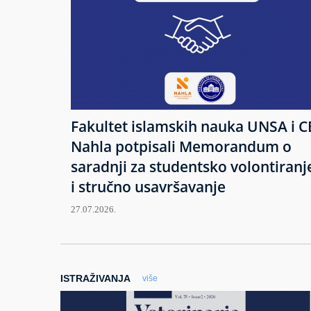
Fakultet islamskih nauka UNSA i C
Nahla potpisali Memorandum o
saradnji za studentsko volontiranj
i stručno usavršavanje
27.07.2026.
ISTRAŽIVANJA
više