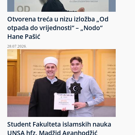
Otvorena treća u nizu izložba „Od
otpada do vrijednosti“ – „Nodo“
Hane Pašić
28.07.2026.
Student Fakulteta islamskih nauka
UNSA hfz. Madžid Aganhodžić