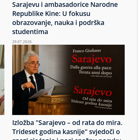
Sarajevu i ambasadorice Narodne
Republike Kine: U fokusu
obrazovanje, nauka i podrška
studentima
29.07.2026.
Izložba "Sarajevo – od rata do mira.
u
Trideset godina kasnije" svjedoči o