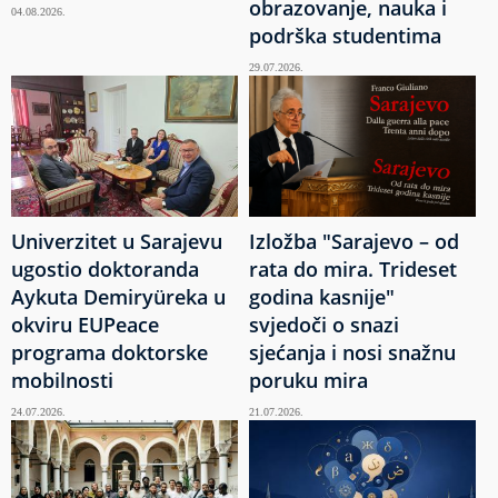
obrazovanje, nauka i
04.08.2026.
podrška studentima
29.07.2026.
Univerzitet u Sarajevu
Izložba "Sarajevo – od
ugostio doktoranda
rata do mira. Trideset
Aykuta Demiryüreka u
godina kasnije"
okviru EUPeace
svjedoči o snazi
programa doktorske
sjećanja i nosi snažnu
mobilnosti
poruku mira
24.07.2026.
21.07.2026.