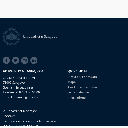
Univerzitet u Sarajevu
SOCIAL
LINKS
UNIVERSITY OF SARAJEVO
QUICK LINKS
Direktorij kontakata
Obala Kulina bana 7/II
Mapa
71000 Sarajevo
Akademski kalendar
Bosna i Hercegovina
Telefon: +387 33 56 51 00
Javne nabavke
E-mail: javnost@unsa.ba
International
© Univerzitet u Sarajevu
Footer
Kontakt
meni
Uvid javnosti i pristup informacijama
PRIJAVI NEPRAVILNOSTI