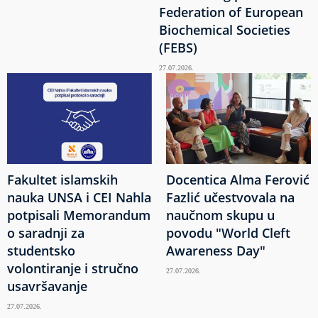
Federation of European
Biochemical Societies
(FEBS)
27.07.2026.
Fakultet islamskih
Docentica Alma Ferović
nauka UNSA i CEI Nahla
Fazlić učestvovala na
potpisali Memorandum
naučnom skupu u
o saradnji za
povodu "World Cleft
studentsko
Awareness Day"
volontiranje i stručno
27.07.2026.
usavršavanje
27.07.2026.