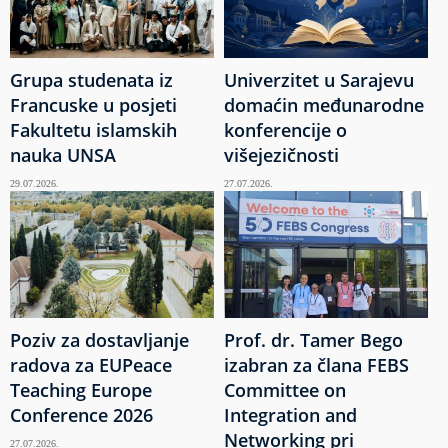
Grupa studenata iz
Univerzitet u Sarajevu
Francuske u posjeti
domaćin međunarodne
Fakultetu islamskih
konferencije o
nauka UNSA
višejezičnosti
29.07.2026.
27.07.2026.
Poziv za dostavljanje
Prof. dr. Tamer Bego
radova za EUPeace
izabran za člana FEBS
Teaching Europe
Committee on
Conference 2026
Integration and
Networking pri
27.07.2026.