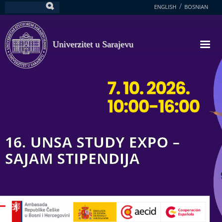
Skoči
ENGLISH
BOSNIAN
Pretraga
na
glavni
sadržaj
Univerzitet u Sarajevu
16. UNSA STUDY EXPO –
SAJAM STIPENDIJA