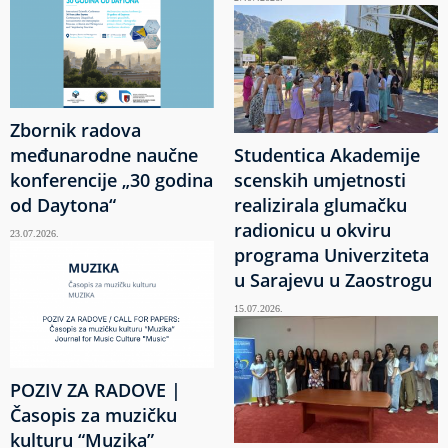
Zbornik radova
međunarodne naučne
Studentica Akademije
konferencije „30 godina
scenskih umjetnosti
od Daytona“
realizirala glumačku
radionicu u okviru
23.07.2026.
programa Univerziteta
u Sarajevu u Zaostrogu
15.07.2026.
POZIV ZA RADOVE |
Časopis za muzičku
kulturu “Muzika”