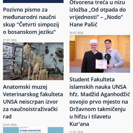
Otvorena treća u nizu
Pozivno pismo za
izložba „Od otpada do
međunarodni naučni
vrijednosti“ – „Nodo“
skup "Četvrti simpozij
Hane Pašić
o bosanskom jeziku"
28.07.2026.
27.07.2026.
Student Fakulteta
Anatomski muzej
islamskih nauka UNSA
Veterinarskog fakulteta
hfz. Madžid Aganhodžić
UNSA neiscrpan izvor
osvojio prvo mjesto na
za naučnoistraživački
Državnom takmičenju
rad
u hifzu i tilavetu
Kur'ana
24.07.2026.
27.07.2026.