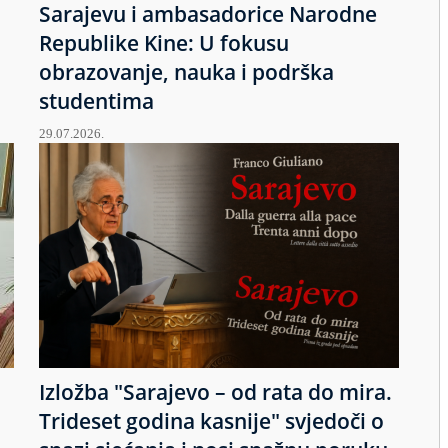
Sarajevu i ambasadorice Narodne
Republike Kine: U fokusu
obrazovanje, nauka i podrška
studentima
29.07.2026.
Izložba "Sarajevo – od rata do mira.
u
Trideset godina kasnije" svjedoči o