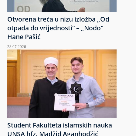
Otvorena treća u nizu izložba „Od
otpada do vrijednosti“ – „Nodo“
Hane Pašić
28.07.2026.
Student Fakulteta islamskih nauka
UNSA hfz. Madžid Aganhodžić