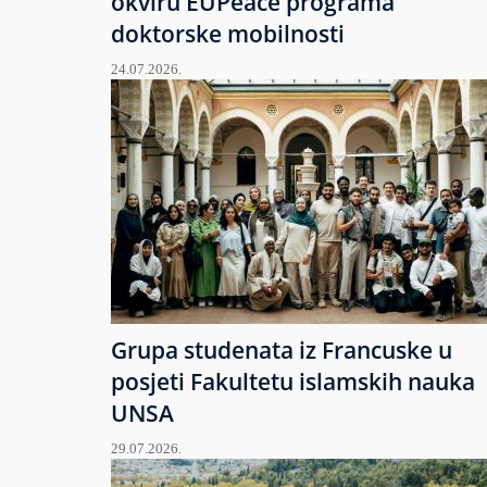
okviru EUPeace programa
doktorske mobilnosti
24.07.2026.
Grupa studenata iz Francuske u
posjeti Fakultetu islamskih nauka
UNSA
29.07.2026.