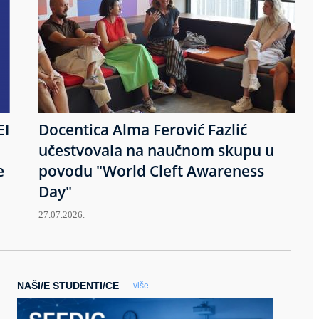
EI
Docentica Alma Ferović Fazlić
učestvovala na naučnom skupu u
e
povodu "World Cleft Awareness
Day"
27.07.2026.
NAŠI/E STUDENTI/CE
više