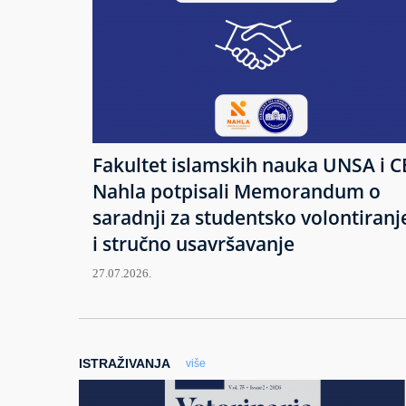
Fakultet islamskih nauka UNSA i C
Nahla potpisali Memorandum o
saradnji za studentsko volontiranj
i stručno usavršavanje
27.07.2026.
ISTRAŽIVANJA
više