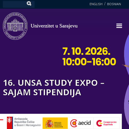
Skoči
ENGLISH
BOSNIAN
Pretraga
na
glavni
sadržaj
Univerzitet u Sarajevu
16. UNSA STUDY EXPO –
SAJAM STIPENDIJA