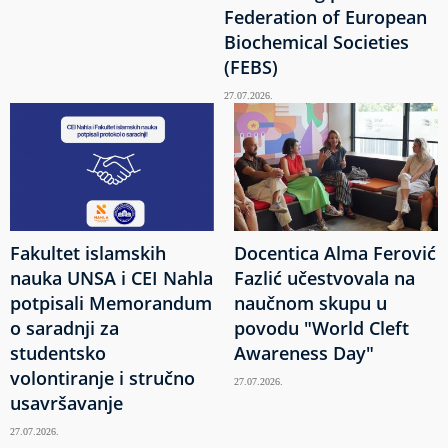
Federation of European
Biochemical Societies
(FEBS)
27.07.2026.
Fakultet islamskih
Docentica Alma Ferović
nauka UNSA i CEI Nahla
Fazlić učestvovala na
potpisali Memorandum
naučnom skupu u
o saradnji za
povodu "World Cleft
studentsko
Awareness Day"
volontiranje i stručno
27.07.2026.
usavršavanje
27.07.2026.