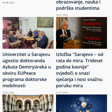
obrazovanje, nauka i
04.08.2026.
podrška studentima
29.07.2026.
Univerzitet u Sarajevu
Izložba "Sarajevo – od
ugostio doktoranda
rata do mira. Trideset
Aykuta Demiryüreka u
godina kasnije"
okviru EUPeace
svjedoči o snazi
programa doktorske
sjećanja i nosi snažnu
mobilnosti
poruku mira
24.07.2026.
21.07.2026.