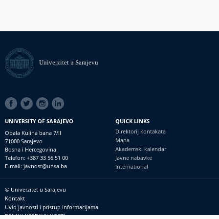
Univerzitet u Sarajevu
SOCIAL
LINKS
UNIVERSITY OF SARAJEVO
QUICK LINKS
Direktorij kontakata
Obala Kulina bana 7/II
Mapa
71000 Sarajevo
Akademski kalendar
Bosna i Hercegovina
Telefon: +387 33 56 51 00
Javne nabavke
E-mail: javnost@unsa.ba
International
© Univerzitet u Sarajevu
Footer
Kontakt
meni
Uvid javnosti i pristup informacijama
PRIJAVI NEPRAVILNOSTI