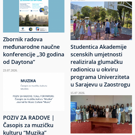
Zbornik radova
međunarodne naučne
Studentica Akademije
konferencije „30 godina
scenskih umjetnosti
od Daytona“
realizirala glumačku
radionicu u okviru
23.07.2026.
programa Univerziteta
u Sarajevu u Zaostrogu
15.07.2026.
POZIV ZA RADOVE |
Časopis za muzičku
kulturu “Muzika”