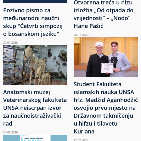
Otvorena treća u nizu
Pozivno pismo za
izložba „Od otpada do
međunarodni naučni
vrijednosti“ – „Nodo“
skup "Četvrti simpozij
Hane Pašić
o bosanskom jeziku"
28.07.2026.
27.07.2026.
Student Fakulteta
Anatomski muzej
islamskih nauka UNSA
Veterinarskog fakulteta
hfz. Madžid Aganhodžić
UNSA neiscrpan izvor
osvojio prvo mjesto na
za naučnoistraživački
Državnom takmičenju
rad
u hifzu i tilavetu
Kur'ana
24.07.2026.
27.07.2026.