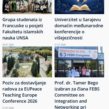
Grupa studenata iz
Univerzitet u Sarajevu
Francuske u posjeti
domaćin međunarodne
Fakultetu islamskih
konferencije o
nauka UNSA
višejezičnosti
29.07.2026.
27.07.2026.
Poziv za dostavljanje
Prof. dr. Tamer Bego
radova za EUPeace
izabran za člana FEBS
Teaching Europe
Committee on
Conference 2026
Integration and
Networking pri
27.07.2026.