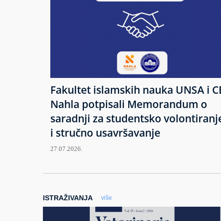
Fakultet islamskih nauka UNSA i C
Nahla potpisali Memorandum o
saradnji za studentsko volontiranj
i stručno usavršavanje
27.07.2026.
ISTRAŽIVANJA
više