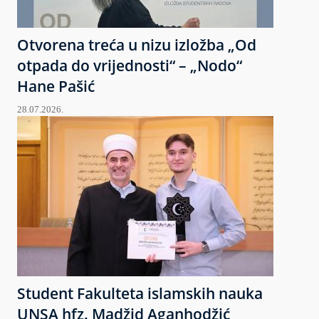
Otvorena treća u nizu izložba „Od
otpada do vrijednosti“ – „Nodo“
Hane Pašić
28.07.2026.
Student Fakulteta islamskih nauka
UNSA hfz. Madžid Aganhodžić