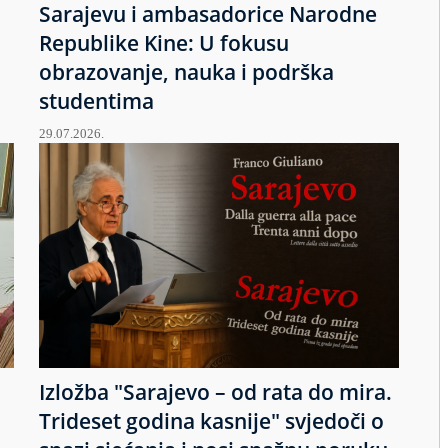
Sarajevu i ambasadorice Narodne
Republike Kine: U fokusu
obrazovanje, nauka i podrška
studentima
29.07.2026.
Izložba "Sarajevo – od rata do mira.
u
Trideset godina kasnije" svjedoči o