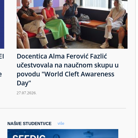
EI
Docentica Alma Ferović Fazlić
učestvovala na naučnom skupu u
e
povodu "World Cleft Awareness
Day"
27.07.2026.
NAŠI/E STUDENTI/CE
više