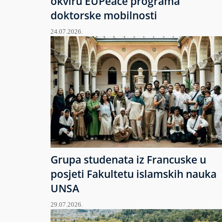
okviru EUPeace programa
doktorske mobilnosti
24.07.2026.
Grupa studenata iz Francuske u
posjeti Fakultetu islamskih nauka
UNSA
29.07.2026.