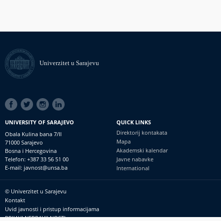
Univerzitet u Sarajevu
SOCIAL
LINKS
UNIVERSITY OF SARAJEVO
QUICK LINKS
Direktorij kontakata
Obala Kulina bana 7/II
Mapa
71000 Sarajevo
Akademski kalendar
Bosna i Hercegovina
Telefon: +387 33 56 51 00
Javne nabavke
E-mail: javnost@unsa.ba
International
© Univerzitet u Sarajevu
Footer
Kontakt
meni
Uvid javnosti i pristup informacijama
PRIJAVI NEPRAVILNOSTI