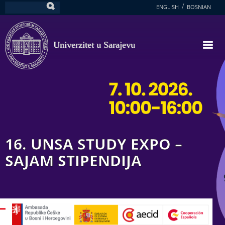
Skoči
ENGLISH
BOSNIAN
Pretraga
na
glavni
sadržaj
Univerzitet u Sarajevu
16. UNSA STUDY EXPO –
SAJAM STIPENDIJA