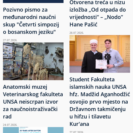
Otvorena treća u nizu
Pozivno pismo za
izložba „Od otpada do
međunarodni naučni
vrijednosti“ – „Nodo“
skup "Četvrti simpozij
Hane Pašić
o bosanskom jeziku"
28.07.2026.
27.07.2026.
Student Fakulteta
Anatomski muzej
islamskih nauka UNSA
Veterinarskog fakulteta
hfz. Madžid Aganhodžić
UNSA neiscrpan izvor
osvojio prvo mjesto na
za naučnoistraživački
Državnom takmičenju
rad
u hifzu i tilavetu
Kur'ana
24.07.2026.
27.07.2026.