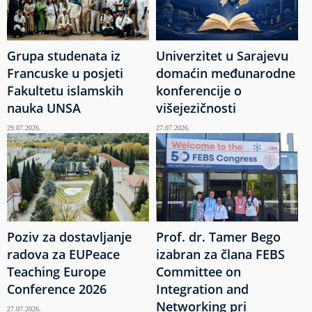
Grupa studenata iz
Univerzitet u Sarajevu
Francuske u posjeti
domaćin međunarodne
Fakultetu islamskih
konferencije o
nauka UNSA
višejezičnosti
29.07.2026.
27.07.2026.
Poziv za dostavljanje
Prof. dr. Tamer Bego
radova za EUPeace
izabran za člana FEBS
Teaching Europe
Committee on
Conference 2026
Integration and
Networking pri
27.07.2026.