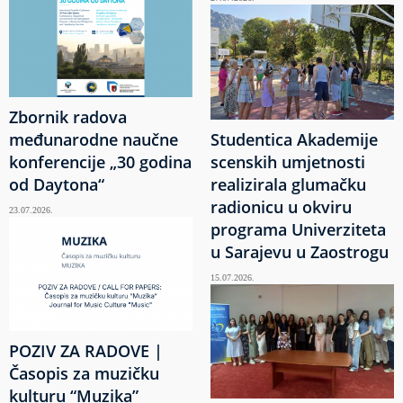
Zbornik radova
međunarodne naučne
Studentica Akademije
konferencije „30 godina
scenskih umjetnosti
od Daytona“
realizirala glumačku
radionicu u okviru
23.07.2026.
programa Univerziteta
u Sarajevu u Zaostrogu
15.07.2026.
POZIV ZA RADOVE |
Časopis za muzičku
kulturu “Muzika”