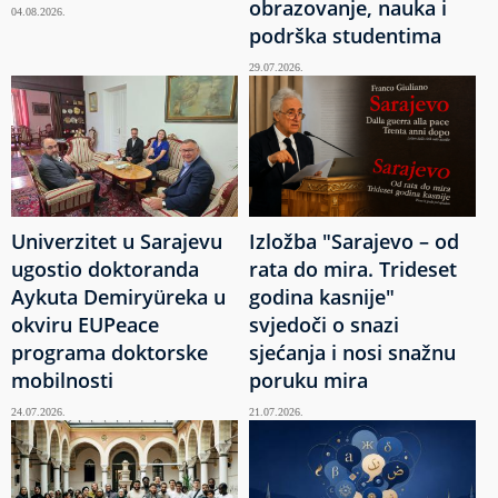
obrazovanje, nauka i
04.08.2026.
podrška studentima
29.07.2026.
Univerzitet u Sarajevu
Izložba "Sarajevo – od
ugostio doktoranda
rata do mira. Trideset
Aykuta Demiryüreka u
godina kasnije"
okviru EUPeace
svjedoči o snazi
programa doktorske
sjećanja i nosi snažnu
mobilnosti
poruku mira
24.07.2026.
21.07.2026.