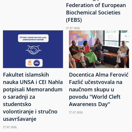
Federation of European
Biochemical Societies
(FEBS)
27.07.2026.
Fakultet islamskih
Docentica Alma Ferović
nauka UNSA i CEI Nahla
Fazlić učestvovala na
potpisali Memorandum
naučnom skupu u
o saradnji za
povodu "World Cleft
studentsko
Awareness Day"
volontiranje i stručno
27.07.2026.
usavršavanje
27.07.2026.