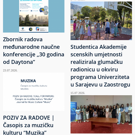
Zbornik radova
međunarodne naučne
Studentica Akademije
konferencije „30 godina
scenskih umjetnosti
od Daytona“
realizirala glumačku
radionicu u okviru
23.07.2026.
programa Univerziteta
u Sarajevu u Zaostrogu
15.07.2026.
POZIV ZA RADOVE |
Časopis za muzičku
kulturu “Muzika”