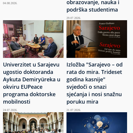
obrazovanje, nauka i
04.08.2026.
podrška studentima
29.07.2026.
Univerzitet u Sarajevu
Izložba "Sarajevo – od
ugostio doktoranda
rata do mira. Trideset
Aykuta Demiryüreka u
godina kasnije"
okviru EUPeace
svjedoči o snazi
programa doktorske
sjećanja i nosi snažnu
mobilnosti
poruku mira
24.07.2026.
21.07.2026.