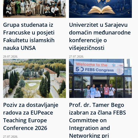
Grupa studenata iz
Univerzitet u Sarajevu
Francuske u posjeti
domaćin međunarodne
Fakultetu islamskih
konferencije o
nauka UNSA
višejezičnosti
29.07.2026.
27.07.2026.
Poziv za dostavljanje
Prof. dr. Tamer Bego
radova za EUPeace
izabran za člana FEBS
Teaching Europe
Committee on
Conference 2026
Integration and
Networking pri
27.07.2026.