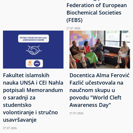
Federation of European
Biochemical Societies
(FEBS)
27.07.2026.
Fakultet islamskih
Docentica Alma Ferović
nauka UNSA i CEI Nahla
Fazlić učestvovala na
potpisali Memorandum
naučnom skupu u
o saradnji za
povodu "World Cleft
studentsko
Awareness Day"
volontiranje i stručno
27.07.2026.
usavršavanje
27.07.2026.