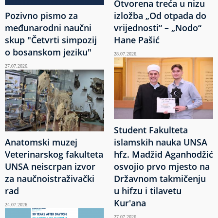
Otvorena treća u nizu
Pozivno pismo za
izložba „Od otpada do
međunarodni naučni
vrijednosti“ – „Nodo“
skup "Četvrti simpozij
Hane Pašić
o bosanskom jeziku"
28.07.2026.
27.07.2026.
Student Fakulteta
Anatomski muzej
islamskih nauka UNSA
Veterinarskog fakulteta
hfz. Madžid Aganhodžić
UNSA neiscrpan izvor
osvojio prvo mjesto na
za naučnoistraživački
Državnom takmičenju
rad
u hifzu i tilavetu
Kur'ana
24.07.2026.
27.07.2026.