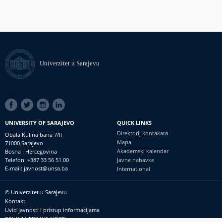
Univerzitet u Sarajevu
SOCIAL
LINKS
UNIVERSITY OF SARAJEVO
QUICK LINKS
Direktorij kontakata
Obala Kulina bana 7/II
Mapa
71000 Sarajevo
Akademski kalendar
Bosna i Hercegovina
Telefon: +387 33 56 51 00
Javne nabavke
E-mail: javnost@unsa.ba
International
© Univerzitet u Sarajevu
Footer
Kontakt
meni
Uvid javnosti i pristup informacijama
PRIJAVI NEPRAVILNOSTI