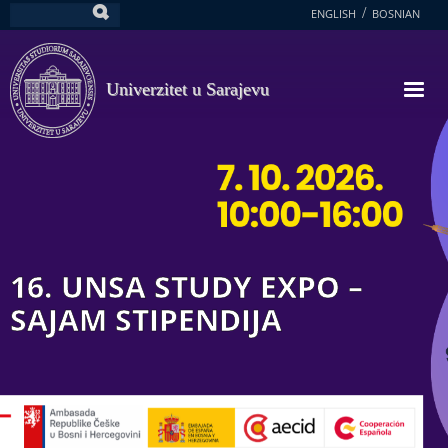
Skoči
ENGLISH
BOSNIAN
Pretraga
na
glavni
sadržaj
Univerzitet u Sarajevu
16. UNSA STUDY EXPO –
SAJAM STIPENDIJA