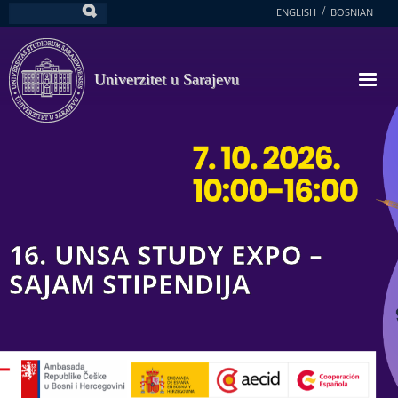
Skoči
ENGLISH
BOSNIAN
Pretraga
na
glavni
sadržaj
Univerzitet u Sarajevu
16. UNSA STUDY EXPO –
SAJAM STIPENDIJA