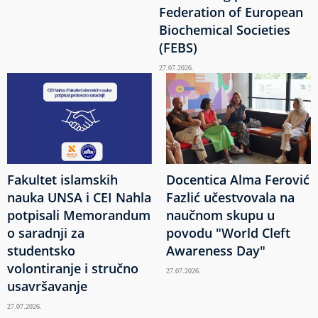
Federation of European
Biochemical Societies
(FEBS)
27.07.2026.
Fakultet islamskih
Docentica Alma Ferović
nauka UNSA i CEI Nahla
Fazlić učestvovala na
potpisali Memorandum
naučnom skupu u
o saradnji za
povodu "World Cleft
studentsko
Awareness Day"
volontiranje i stručno
27.07.2026.
usavršavanje
27.07.2026.