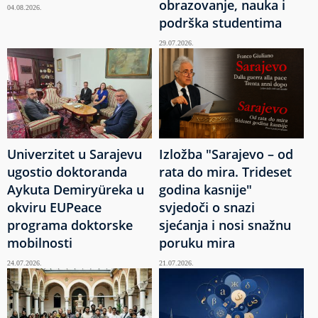
obrazovanje, nauka i
04.08.2026.
podrška studentima
29.07.2026.
Univerzitet u Sarajevu
Izložba "Sarajevo – od
ugostio doktoranda
rata do mira. Trideset
Aykuta Demiryüreka u
godina kasnije"
okviru EUPeace
svjedoči o snazi
programa doktorske
sjećanja i nosi snažnu
mobilnosti
poruku mira
24.07.2026.
21.07.2026.