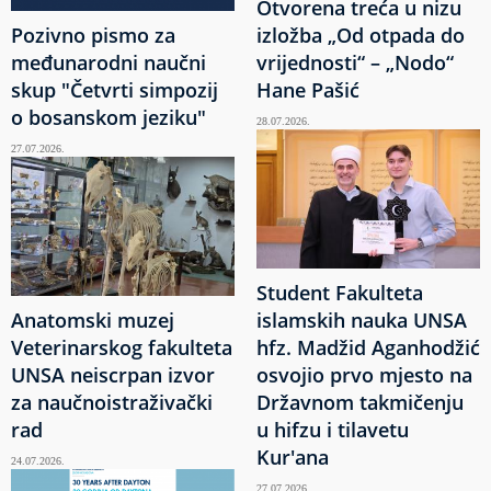
Otvorena treća u nizu
Pozivno pismo za
izložba „Od otpada do
međunarodni naučni
vrijednosti“ – „Nodo“
skup "Četvrti simpozij
Hane Pašić
o bosanskom jeziku"
28.07.2026.
27.07.2026.
Student Fakulteta
Anatomski muzej
islamskih nauka UNSA
Veterinarskog fakulteta
hfz. Madžid Aganhodžić
UNSA neiscrpan izvor
osvojio prvo mjesto na
za naučnoistraživački
Državnom takmičenju
rad
u hifzu i tilavetu
Kur'ana
24.07.2026.
27.07.2026.