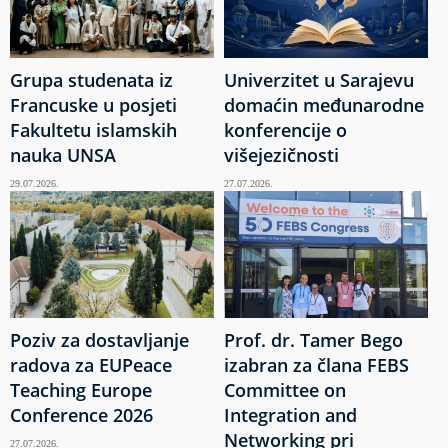
Grupa studenata iz
Univerzitet u Sarajevu
Francuske u posjeti
domaćin međunarodne
Fakultetu islamskih
konferencije o
nauka UNSA
višejezičnosti
29.07.2026.
27.07.2026.
Poziv za dostavljanje
Prof. dr. Tamer Bego
radova za EUPeace
izabran za člana FEBS
Teaching Europe
Committee on
Conference 2026
Integration and
Networking pri
27.07.2026.