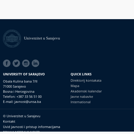
Univerzitet u Sarajevu
SOCIAL
LINKS
UNIVERSITY OF SARAJEVO
QUICK LINKS
Direktorij kontakata
Obala Kulina bana 7/II
Mapa
71000 Sarajevo
Akademski kalendar
Bosna i Hercegovina
Telefon: +387 33 56 51 00
Javne nabavke
E-mail: javnost@unsa.ba
International
© Univerzitet u Sarajevu
Footer
Kontakt
meni
Uvid javnosti i pristup informacijama
PRIJAVI NEPRAVILNOSTI