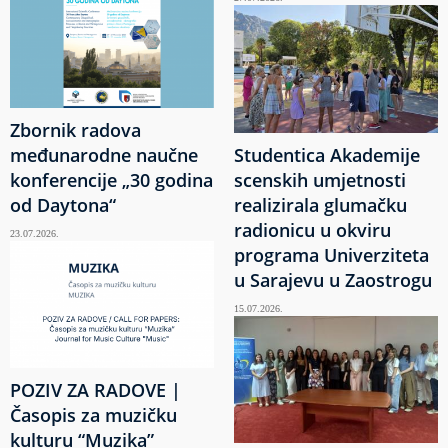
Zbornik radova
međunarodne naučne
Studentica Akademije
konferencije „30 godina
scenskih umjetnosti
od Daytona“
realizirala glumačku
radionicu u okviru
23.07.2026.
programa Univerziteta
u Sarajevu u Zaostrogu
15.07.2026.
POZIV ZA RADOVE |
Časopis za muzičku
kulturu “Muzika”