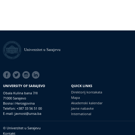
Univerzitet u Sarajevu
SOCIAL
LINKS
UNIVERSITY OF SARAJEVO
QUICK LINKS
Direktorij kontakata
Obala Kulina bana 7/II
Mapa
71000 Sarajevo
Akademski kalendar
Bosna i Hercegovina
Telefon: +387 33 56 51 00
Javne nabavke
E-mail: javnost@unsa.ba
International
© Univerzitet u Sarajevu
Footer
Kontakt