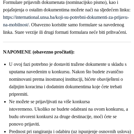
Formulare prijavnih dokumenata (nominacijsko pismo), kao i
pojašnjenja o ostalim dokumentima možete naći na sljedećem linku:
https://international.unsa.ba/koji-su-potrebni-dokumenti-za-prijavu-
na-mobilnost/
. Obavezno koristite samo formulare sa navedenog
linka. Stare verzije ili drugi formati formulara neće biti prihvaćeni.
NAPOMENE (obavezno pročitati):
U ovoj fazi potrebno je dostaviti tražene dokumente u skladu s
uputama navedenim u konkursu. Nakon što budete zvanično
nominovani prema inostranoj instituciji, bićete obaviješteni o
daljnjim koracima i dodatnim dokumentima koje ćete trebati
pripremiti.
Ne možete se prijavljivati na više konkursa
istovremeno. Ukoliko ne budete odabrani na ovom konkursu, a
budu otvoreni konkursi za druge destinacije, moći ćete se
ponovo prijaviti.
Prednost pri rangiranju i odabiru (uz ispunjenje osnovnih uslova)