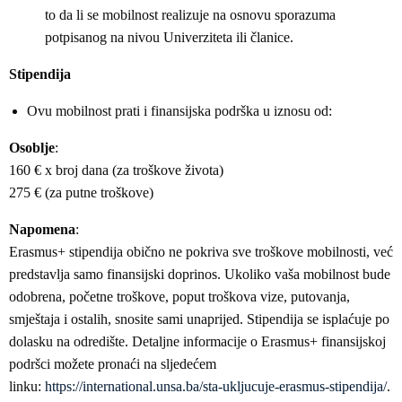
to da li se mobilnost realizuje na osnovu sporazuma
potpisanog na nivou Univerziteta ili članice.
Stipendija
Ovu mobilnost prati i finansijska podrška u iznosu od:
Osoblje
:
160 € x broj dana (za troškove života)
275 € (za putne troškove)
Napomena
:
Erasmus+ stipendija obično ne pokriva sve troškove mobilnosti, već
predstavlja samo finansijski doprinos. Ukoliko vaša mobilnost bude
odobrena, početne troškove, poput troškova vize, putovanja,
smještaja i ostalih, snosite sami unaprijed. Stipendija se isplaćuje po
dolasku na odredište. Detaljne informacije o Erasmus+ finansijskoj
podršci možete pronaći na sljedećem
linku:
https://international.unsa.ba/sta-ukljucuje-erasmus-stipendija/
.