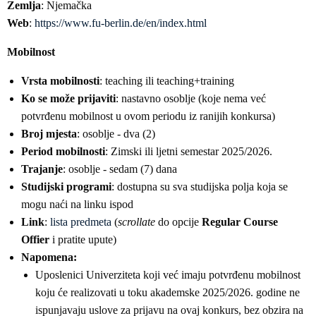
Zemlja
: Njemačka
Web
:
https://www.fu-berlin.de/en/index.html
Mobilnost
Vrsta mobilnosti
: teaching ili teaching+training
Ko se može prijaviti
: nastavno osoblje (koje nema već
potvrđenu mobilnost u ovom periodu iz ranijih konkursa)
Broj mjesta
: osoblje - dva (2)
Period mobilnosti
: Zimski ili ljetni semestar 2025/2026.
Trajanje
: osoblje - sedam (7) dana
Studijski programi
: dostupna su sva studijska polja koja se
mogu naći na linku ispod
Link
:
lista predmeta
(
scrollate
do opcije
Regular Course
Offier
i pratite upute)
Napomena:
Uposlenici Univerziteta koji već imaju potvrđenu mobilnost
koju će realizovati u toku akademske 2025/2026. godine ne
ispunjavaju uslove za prijavu na ovaj konkurs, bez obzira na