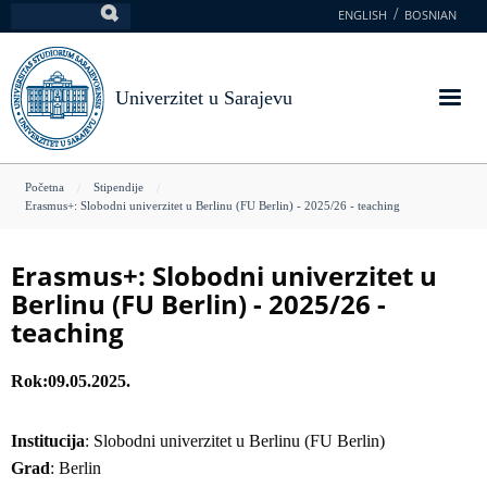
Skoči
ENGLISH
BOSNIAN
Pretraga
na
glavni
sadržaj
Univerzitet u Sarajevu
You
Početna
Stipendije
Erasmus+: Slobodni univerzitet u Berlinu (FU Berlin) - 2025/26 - teaching
are
here
Erasmus+: Slobodni univerzitet u
Berlinu (FU Berlin) - 2025/26 -
teaching
Rok
09.05.2025.
Institucija
: Slobodni univerzitet u Berlinu (FU Berlin)
Grad
: Berlin