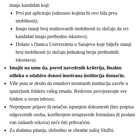
imaju kandidati koji:
Prvi put apliciraju (odnosno kojima bi ovo bila prva
mobilnost);
Imaju manji broj realizovanih mobilnosti (u slučaju da svi
kandidati imaju prethodno iskustvo);
Dolaze s članica Univerziteta u Sarajevu koje bilježe manji
broj mobilnosti (u slučaju jednakog broja prethodnih
iskustava).
Imajte na umu da, pored navedenih kriterija, finalnu
odluku o odabiru donosi inostrana institucija domaćin.
Više puta se desilo da emailovi inostranih institucija završe u
spam/junk folderu vašeg emaila. Redovno provjeravajte sve
foldere u svom inboxu.
Nepotpune prijave ili netačno ispunjeni dokumenti (bez potpisa
odgovornih osoba, korištenjem neispravnih formulara ili poslani
van zadanih rokova) neće biti prihvaćeni.
Za dodatna pitanja, slobodno se obratite našoj Službi.