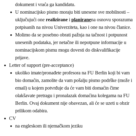
dokument i vraća ga kandidatu.
U nominacijsko pismo moraju biti unesene sve mobilnosti –
uključujući one
realizirane
i
planirane
na osnovu sporazuma
potpisanih na nivou Univerziteta, kao i one na nivou članice.
Molimo da se posebno obrati pažnja na tačnost i potpunost
unesenih podataka, jer netačne ili nepotpune informacije u
nominacijskom pismu mogu dovesti do diskvalifikacije
prijave.
Letter of support (pre-acceptance)
ukoliko imate/pronađete profesora na FU Berlin koji bi vam
bio domaćin, zamolite da vam pošalju pismo podrške (može i
email) u kojem potvrđuje da će vam biti domaćin čime
olakšavate pretragu i pronalazak domaćina kolegama na FU
Berlin. Ovaj dokument nije obavezan, ali će se uzeti u obzir
prilikom odabira.
CV
na engleskom ili njemačkom jeziku