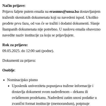
Način prijave:
Prijavu šaljete putem emaila na
erasmus@unsa.ba
dostavljanjem
traženih skeniranih dokumenata koji su navedeni ispod. Ukoliko
prođete prvu fazu, od vas će se tražiti i dodatni dokumenti. Slanje
štampanih dokumenata nije potrebno. U naslovu emaila obavezno
navedite naziv institucije za koju se prijavljujete.
Rok za prijavu:
09.05.2025. do 12:00 sati (podne).
Dokumenti za prijavu:
Osoblje
:
Nominacijsko pismo
Uposlenik univerziteta popunjava tražene informacije i
dostavlja dokument svom nadređenom – dekanu ili
ovlaštenom prodekanu. Nadređeni zatim unosi podatke u
zvanični format institucije (memorandum), potpisuje