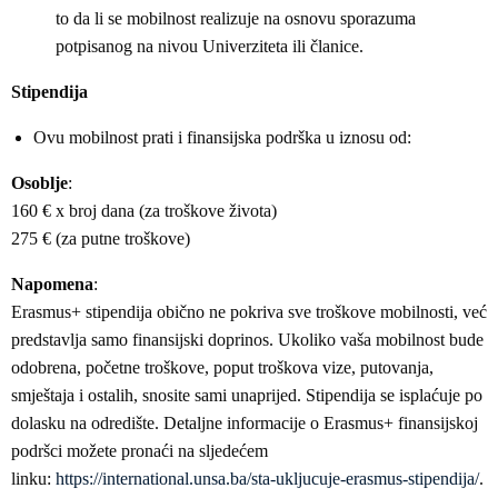
to da li se mobilnost realizuje na osnovu sporazuma
potpisanog na nivou Univerziteta ili članice.
Stipendija
Ovu mobilnost prati i finansijska podrška u iznosu od:
Osoblje
:
160 € x broj dana (za troškove života)
275 € (za putne troškove)
Napomena
:
Erasmus+ stipendija obično ne pokriva sve troškove mobilnosti, već
predstavlja samo finansijski doprinos. Ukoliko vaša mobilnost bude
odobrena, početne troškove, poput troškova vize, putovanja,
smještaja i ostalih, snosite sami unaprijed. Stipendija se isplaćuje po
dolasku na odredište. Detaljne informacije o Erasmus+ finansijskoj
podršci možete pronaći na sljedećem
linku:
https://international.unsa.ba/sta-ukljucuje-erasmus-stipendija/
.