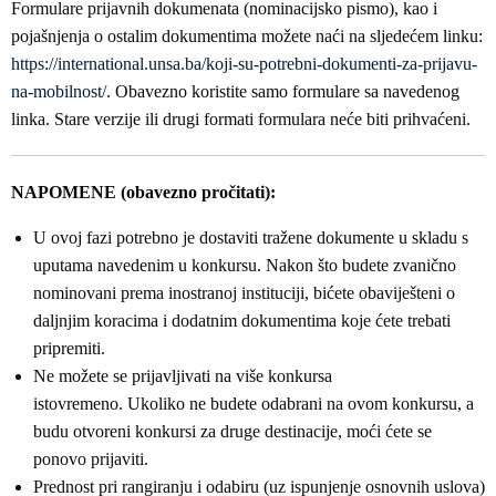
Formulare prijavnih dokumenata (nominacijsko pismo), kao i
pojašnjenja o ostalim dokumentima možete naći na sljedećem linku:
https://international.unsa.ba/koji-su-potrebni-dokumenti-za-prijavu-
na-mobilnost/
. Obavezno koristite samo formulare sa navedenog
linka. Stare verzije ili drugi formati formulara neće biti prihvaćeni.
NAPOMENE (obavezno pročitati):
U ovoj fazi potrebno je dostaviti tražene dokumente u skladu s
uputama navedenim u konkursu. Nakon što budete zvanično
nominovani prema inostranoj instituciji, bićete obaviješteni o
daljnjim koracima i dodatnim dokumentima koje ćete trebati
pripremiti.
Ne možete se prijavljivati na više konkursa
istovremeno. Ukoliko ne budete odabrani na ovom konkursu, a
budu otvoreni konkursi za druge destinacije, moći ćete se
ponovo prijaviti.
Prednost pri rangiranju i odabiru (uz ispunjenje osnovnih uslova)