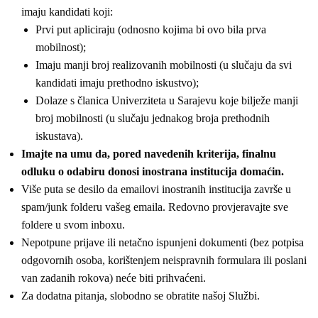
imaju kandidati koji:
Prvi put apliciraju (odnosno kojima bi ovo bila prva
mobilnost);
Imaju manji broj realizovanih mobilnosti (u slučaju da svi
kandidati imaju prethodno iskustvo);
Dolaze s članica Univerziteta u Sarajevu koje bilježe manji
broj mobilnosti (u slučaju jednakog broja prethodnih
iskustava).
Imajte na umu da, pored navedenih kriterija, finalnu
odluku o odabiru donosi inostrana institucija domaćin.
Više puta se desilo da emailovi inostranih institucija završe u
spam/junk folderu vašeg emaila. Redovno provjeravajte sve
foldere u svom inboxu.
Nepotpune prijave ili netačno ispunjeni dokumenti (bez potpisa
odgovornih osoba, korištenjem neispravnih formulara ili poslani
van zadanih rokova) neće biti prihvaćeni.
Za dodatna pitanja, slobodno se obratite našoj Službi.