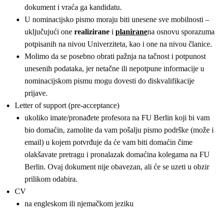
dokument i vraća ga kandidatu.
U nominacijsko pismo moraju biti unesene sve mobilnosti –
uključujući one
realizirane
i
planirane
na osnovu sporazuma
potpisanih na nivou Univerziteta, kao i one na nivou članice.
Molimo da se posebno obrati pažnja na tačnost i potpunost
unesenih podataka, jer netačne ili nepotpune informacije u
nominacijskom pismu mogu dovesti do diskvalifikacije
prijave.
Letter of support (pre-acceptance)
ukoliko imate/pronađete profesora na FU Berlin koji bi vam
bio domaćin, zamolite da vam pošalju pismo podrške (može i
email) u kojem potvrđuje da će vam biti domaćin čime
olakšavate pretragu i pronalazak domaćina kolegama na FU
Berlin. Ovaj dokument nije obavezan, ali će se uzeti u obzir
prilikom odabira.
CV
na engleskom ili njemačkom jeziku