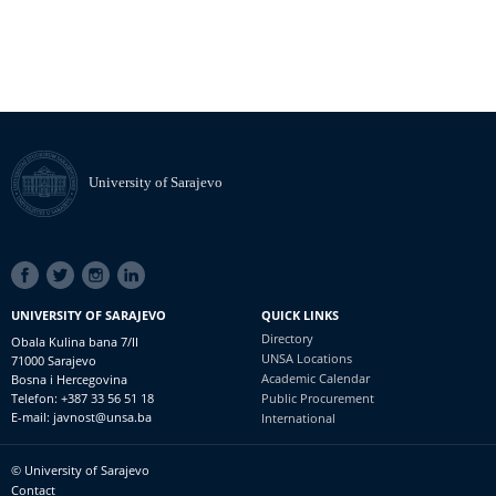
University of Sarajevo
SOCIAL
LINKS
UNIVERSITY OF SARAJEVO
QUICK LINKS
Directory
Obala Kulina bana 7/II
UNSA Locations
71000 Sarajevo
Academic Calendar
Bosna i Hercegovina
Telefon: +387 33 56 51 18
Public Procurement
E-mail: javnost@unsa.ba
International
© University of Sarajevo
Footer
Contact