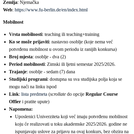
Zemlja
: Njemačka
Web
:
https://www.fu-berlin.de/en/index.html
Mobilnost
Vrsta mobilnosti
: teaching ili teaching+training
Ko se može prijaviti
: nastavno osoblje (koje nema već
potvrđenu mobilnost u ovom periodu iz ranijih konkursa)
Broj mjesta
: osoblje - dva (2)
Period mobilnosti
: Zimski ili ljetni semestar 2025/2026.
Trajanje
: osoblje - sedam (7) dana
Studijski programi
: dostupna su sva studijska polja koja se
mogu naći na linku ispod
Link
:
lista predmeta
(
scrollate
do opcije
Regular Course
Offier
i pratite upute)
Napomena:
Uposlenici Univerziteta koji već imaju potvrđenu mobilnost
koju će realizovati u toku akademske 2025/2026. godine ne
ispunjavaju uslove za prijavu na ovaj konkurs, bez obzira na