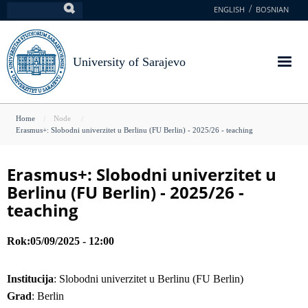
Skip
ENGLISH
BOSNIAN
Search
to
main
content
University of Sarajevo
You
Home
Node
Erasmus+: Slobodni univerzitet u Berlinu (FU Berlin) - 2025/26 - teaching
are
here
Erasmus+: Slobodni univerzitet u
Berlinu (FU Berlin) - 2025/26 -
teaching
Rok
05/09/2025 - 12:00
Institucija
: Slobodni univerzitet u Berlinu (FU Berlin)
Grad
: Berlin