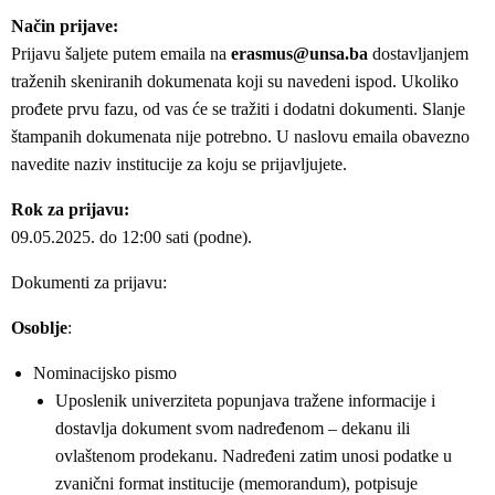
Način prijave:
Prijavu šaljete putem emaila na
erasmus@unsa.ba
dostavljanjem
traženih skeniranih dokumenata koji su navedeni ispod. Ukoliko
prođete prvu fazu, od vas će se tražiti i dodatni dokumenti. Slanje
štampanih dokumenata nije potrebno. U naslovu emaila obavezno
navedite naziv institucije za koju se prijavljujete.
Rok za prijavu:
09.05.2025. do 12:00 sati (podne).
Dokumenti za prijavu:
Osoblje
:
Nominacijsko pismo
Uposlenik univerziteta popunjava tražene informacije i
dostavlja dokument svom nadređenom – dekanu ili
ovlaštenom prodekanu. Nadređeni zatim unosi podatke u
zvanični format institucije (memorandum), potpisuje