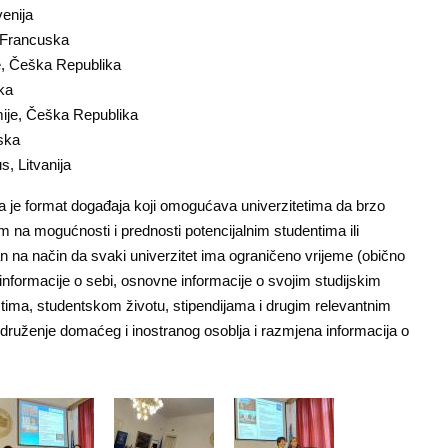
venija
, Francuska
e, Češka Republika
ska
ije, Češka Republika
uska
, Litvanija
ta je format događaja koji omogućava univerzitetima da brzo
na mogućnosti i prednosti potencijalnim studentima ili
n na način da svaki univerzitet ima ograničeno vrijeme (obično
informacije o sebi, osnovne informacije o svojim studijskim
ima, studentskom životu, stipendijama i drugim relevantnim
 druženje domaćeg i inostranog osoblja i razmjena informacija o