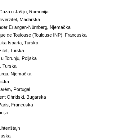
 Cuza u Jašiju, Rumunija
iverzitet, Mađarska
xander Erlangen-Nürnberg, Njemačka
nique de Toulouse (Toulouse INP), Francuska
auka Isparta, Turska
zitet, Turska
 u Torunju, Poljska
, Turska
burgu, Njemačka
mačka
ntarém, Portugal
iment Ohridski, Bugarska
Paris, Francuska
nija
Lihtenštajn
cuska