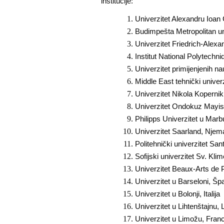
institucije:
Univerzitet Alexandru Ioan
Budimpešta Metropolitan un
Univerzitet Friedrich-Ale
Institut National Polytech
Univerzitet primijenjenih n
Middle East tehnički univer
Univerzitet Nikola Kopernik
Univerzitet Ondokuz Mayis
Philipps Univerzitet u Mar
Univerzitet Saarland, Nje
Politehnički univerzitet Sa
Sofijski univerzitet Sv. Kl
Univerzitet Beaux-Arts de 
Univerzitet u Barseloni, Špa
Univerzitet u Bolonji, Italija
Univerzitet u Lihtenštajnu, 
Univerzitet u Limožu, Fran