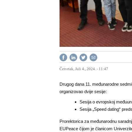
Četvrtak, Juli 4., 2024. - 11:47
Drugog dana 11. međunarodne sedmic
organizovao dvije sesije:
Sesija o evropskoj međuuni
Sesija „Speed dating“ predst
Prorektorica za međunarodnu saradnju 
EUPeace čijom je članicom Univerzitet