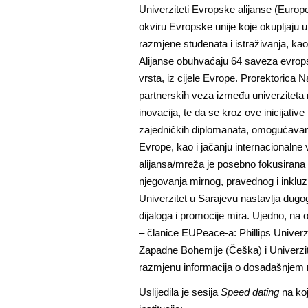
Univerziteti Evropske alijanse (Europe
okviru Evropske unije koje okupljaju un
razmjene studenata i istraživanja, ka
Alijanse obuhvaćaju 64 saveza evropsk
vrsta, iz cijele Evrope. Prorektorica N
partnerskih veza između univerziteta 
inovacija, te da se kroz ove inicijative
zajedničkih diplomanata, omogućavanju
Evrope, kao i jačanju internacionalne v
alijansa/mreža je posebno fokusirana 
njegovanja mirnog, pravednog i inkluz
Univerzitet u Sarajevu nastavlja dugo
dijaloga i promocije mira. Ujedno, na o
– članice EUPeace-a: Phillips Univerz
Zapadne Bohemije (Češka) i Univerzite
razmjenu informacija o dosadašnjem 
Uslijedila je sesija
Speed dating
na koj