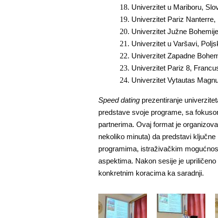
Univerzitet u Mariboru, Slo
Univerzitet Pariz Nanterre
Univerzitet Južne Bohemij
Univerzitet u Varšavi, Polj
Univerzitet Zapadne Bohem
Univerzitet Pariz 8, Franc
Univerzitet Vytautas Magnus
Speed dating
prezentiranje univerzite
predstave svoje programe, sa fokusom 
partnerima. Ovaj format je organizova
nekoliko minuta) da predstavi ključne 
programima, istraživačkim mogućnost
aspektima. Nakon sesije je upriličeno
konkretnim koracima ka saradnji.