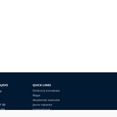
AJEVO
QUICK LINKS
Direktorij kontakata
II
Mapa
Akademski kalendar
1 00
Javne nabavke
a.ba
International