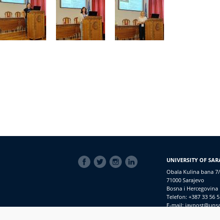
SOCIAL
UNIVERSITY OF SAR
LINKS
Obala Kulina bana 7/
71000 Sarajevo
Bosna i Hercegovina
Telefon: +387 33 56 5
E-mail: javnost@uns