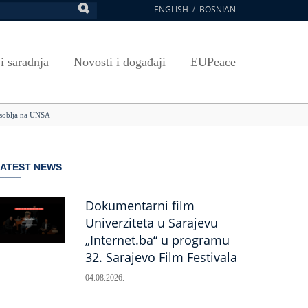
ENGLISH
BOSNIAN
retraga
Umjetnost, kultura i sport
Plan javnih nabavki
E-Prijava za ispite
oja UNSA
SAVRŠAVANJA
Izdavačka djelatnost
Osnovni elementi ugovora
Pristup informacijama
 i saradnja
Novosti i događaji
EUPeace
NSA
Publikacije
Javne nabavke organizacionih jedinica
 ravnopravnost UNSA
ismenost
Časopis Pregled
TRAIN
 osoblja na UNSA
 ravnopravnost UNSA
ivotnog učenja
a na UNSA
LATEST NEWS
ernice
ditacija
Dokumentarni film
Univerziteta u Sarajevu
„Internet.ba“ u programu
32. Sarajevo Film Festivala
04.08.2026.