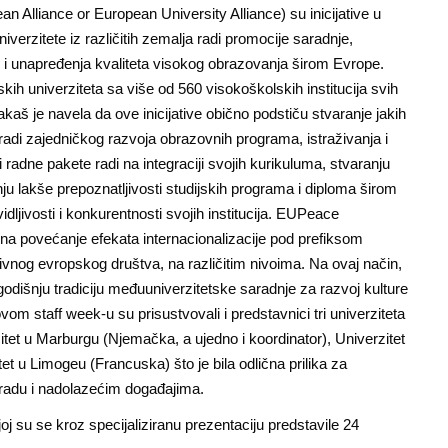
an Alliance or European University Alliance) su inicijative u
iverzitete iz različitih zemalja radi promocije saradnje,
o i unapređenja kvaliteta visokog obrazovanja širom Evrope.
ih univerziteta sa više od 560 visokoškolskih institucija svih
akaš je navela da ove inicijative obično podstiču stvaranje jakih
radi zajedničkog razvoja obrazovnih programa, istraživanja i
 i radne pakete radi na integraciji svojih kurikuluma, stvaranju
 lakše prepoznatljivosti studijskih programa i diploma širom
idljivosti i konkurentnosti svojih institucija. EUPeace
na povećanje efekata internacionalizacije pod prefiksom
ivnog evropskog društva, na različitim nivoima. Na ovaj način,
godišnju tradiciju međuuniverzitetske saradnje za razvoj kulture
vom staff week-u su prisustvovali i predstavnici tri univerziteta
itet u Marburgu (Njemačka, a ujedno i koordinator), Univerzitet
t u Limogeu (Francuska) što je bila odlična prilika za
radu i nadolazećim događajima.
oj su se kroz specijaliziranu prezentaciju predstavile 24