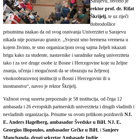
Sarajevu, otvorio je
rektor prof. dr. Rifat
Škrijelj
, te uz riječi
dobrodošlice
prisutnima istakao da od svog osnivanja Univerzitet u Sarajevu
nikada nije poznavao granice. „Svjesni smo bremena vremena u
kojem živimo, te smo organizacijom ovog sajma željeli iskazati
brigu kako za studente, nastavnike i saradnike našeg univerziteta
tako i za sve druge osobe iz Bosne i Hercegovine koje su željne
znanja, učenja i mogućnosti da se obrazuju na željenoj
visokoobrazovnoj instituciji u Bosni i Hercegovini ili u
inostranstvu“, naveo je rektor Škrijelj.
Važnost ovog susreta prepoznalo je 58 institucija, od čega 12
ambasada i 26 evropskih partnerskih univerziteta i drugih vladinih i
nevladinih organizacija. Prisutne su ovom prilikom pozdravili
NJ.
E. Anders Hagelberg, ambasador Švedske u BiH
,
NJ. E.
Georgios Iliopoulos, ambasador Grčke u BiH
, i
Sanjeev
Manchanda, drugi sekretar Ambasade Indije
.