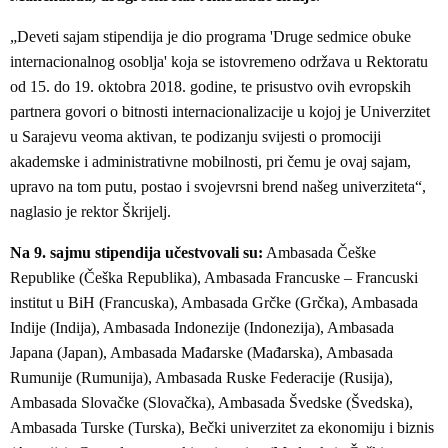
„Deveti sajam stipendija je dio programa 'Druge sedmice obuke
internacionalnog osoblja' koja se istovremeno održava u Rektoratu
od 15. do 19. oktobra 2018. godine, te prisustvo ovih evropskih
partnera govori o bitnosti internacionalizacije u kojoj je Univerzitet
u Sarajevu veoma aktivan, te podizanju svijesti o promociji
akademske i administrativne mobilnosti, pri čemu je ovaj sajam,
upravo na tom putu, postao i svojevrsni brend našeg univerziteta“,
naglasio je rektor Škrijelj.
Na 9. sajmu stipendija učestvovali su:
Ambasada Češke
Republike (Češka Republika), Ambasada Francuske – Francuski
institut u BiH (Francuska), Ambasada Grčke (Grčka), Ambasada
Indije (Indija), Ambasada Indonezije (Indonezija), Ambasada
Japana (Japan), Ambasada Mađarske (Mađarska), Ambasada
Rumunije (Rumunija), Ambasada Ruske Federacije (Rusija),
Ambasada Slovačke (Slovačka), Ambasada Švedske (Švedska),
Ambasada Turske (Turska), Bečki univerzitet za ekonomiju i biznis