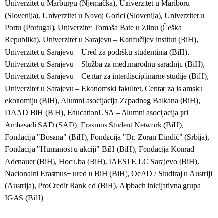
Univerzitet u Marburgu (Njemačka), Univerzitet u Mariboru
(Slovenija), Univerzitet u Novoj Gorici (Slovenija), Univerzitet u
Portu (Portugal), Univerzitet Tomaša Bate u Zlinu (Češka
Republika), Univerzitet u Sarajevu – Konfučijev institut (BiH),
Univerzitet u Sarajevu – Ured za podršku studentima (BiH),
Univerzitet u Sarajevu – Služba za međunarodnu saradnju (BiH),
Univerzitet u Sarajevu – Centar za interdisciplinarne studije (BiH),
Univerzitet u Sarajevu – Ekonomski fakultet, Centar za islamsku
ekonomiju (BiH), Alumni asocijacija Zapadnog Balkana (BiH),
DAAD BiH (BiH), EducationUSA – Alumni asocijacija pri
Ambasadi SAD (SAD), Erasmus Student Network (BiH),
Fondacija "Bosana" (BiH), Fondacija "Dr. Zoran Đinđić" (Srbija),
Fondacija "Humanost u akciji" BiH (BiH), Fondacija Konrad
Adenauer (BiH), Hocu.ba (BiH), IAESTE LC Sarajevo (BiH),
Nacionalni Erasmus+ ured u BiH (BiH), OeAD / Studiraj u Austriji
(Austrija), ProCredit Bank dd (BiH), Alpbach inicijativna grupa
IGAS (BiH).