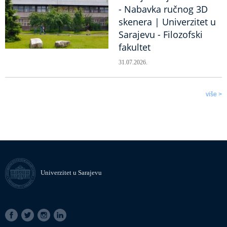
- Nabavka ručnog 3D
skenera | Univerzitet u
Sarajevu - Filozofski
fakultet
31.07.2026.
više >
Univerzitet u Sarajevu
SOCIAL
LINKS