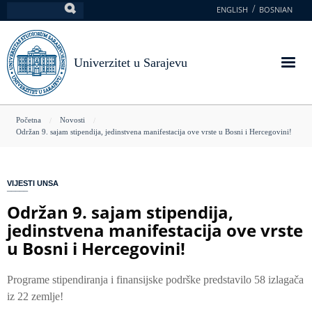
Skoči
ENGLISH
BOSNIAN
Pretraga
na
glavni
sadržaj
Univerzitet u Sarajevu
You
Početna
Novosti
Održan 9. sajam stipendija, jedinstvena manifestacija ove vrste u Bosni i Hercegovini!
are
here
VIJESTI UNSA
Održan 9. sajam stipendija,
jedinstvena manifestacija ove vrste
u Bosni i Hercegovini!
Programe stipendiranja i finansijske podrške predstavilo 58 izlagača
iz 22 zemlje!