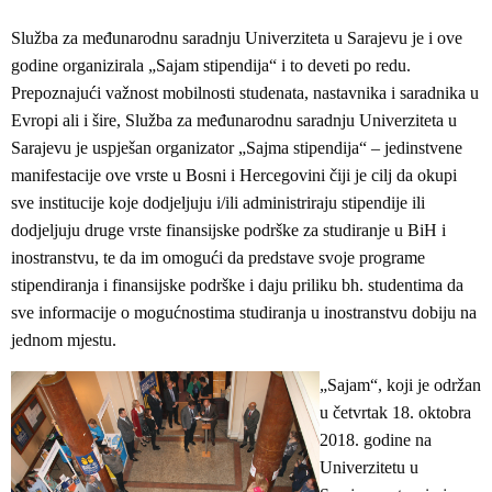
Služba za međunarodnu saradnju Univerziteta u Sarajevu je i ove
godine organizirala „Sajam stipendija“ i to deveti po redu.
Prepoznajući važnost mobilnosti studenata, nastavnika i saradnika u
Evropi ali i šire, Služba za međunarodnu saradnju Univerziteta u
Sarajevu je uspješan organizator „Sajma stipendija“ – jedinstvene
manifestacije ove vrste u Bosni i Hercegovini čiji je cilj da okupi
sve institucije koje dodjeljuju i/ili administriraju stipendije ili
dodjeljuju druge vrste finansijske podrške za studiranje u BiH i
inostranstvu, te da im omogući da predstave svoje programe
stipendiranja i finansijske podrške i daju priliku bh. studentima da
sve informacije o mogućnostima studiranja u inostranstvu dobiju na
jednom mjestu.
„Sajam“, koji je održan
u četvrtak 18. oktobra
2018. godine na
Univerzitetu u