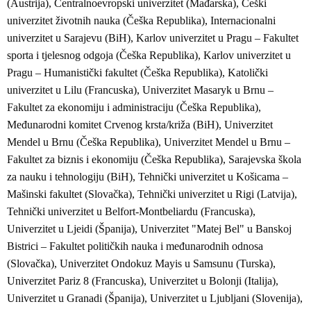
(Austrija), Centralnoevropski univerzitet (Mađarska), Češki
univerzitet životnih nauka (Češka Republika), Internacionalni
univerzitet u Sarajevu (BiH), Karlov univerzitet u Pragu – Fakultet
sporta i tjelesnog odgoja (Češka Republika), Karlov univerzitet u
Pragu – Humanistički fakultet (Češka Republika), Katolički
univerzitet u Lilu (Francuska), Univerzitet Masaryk u Brnu –
Fakultet za ekonomiju i administraciju (Češka Republika),
Međunarodni komitet Crvenog krsta/križa (BiH), Univerzitet
Mendel u Brnu (Češka Republika), Univerzitet Mendel u Brnu –
Fakultet za biznis i ekonomiju (Češka Republika), Sarajevska škola
za nauku i tehnologiju (BiH), Tehnički univerzitet u Košicama –
Mašinski fakultet (Slovačka), Tehnički univerzitet u Rigi (Latvija),
Tehnički univerzitet u Belfort-Montbeliardu (Francuska),
Univerzitet u Ljeidi (Španija), Univerzitet "Matej Bel" u Banskoj
Bistrici – Fakultet političkih nauka i međunarodnih odnosa
(Slovačka), Univerzitet Ondokuz Mayis u Samsunu (Turska),
Univerzitet Pariz 8 (Francuska), Univerzitet u Bolonji (Italija),
Univerzitet u Granadi (Španija), Univerzitet u Ljubljani (Slovenija),