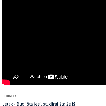
DODATAK
Letak - Budi šta jesi, studiraj šta želiš