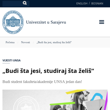
Skoči
ENGLISH
BOSNIAN
Pretraga
na
glavni
sadržaj
Univerzitet u Sarajevu
You
Početna
Novosti
„Budi šta jesi, studiraj šta želiš“
are
here
VIJESTI UNSA
„Budi šta jesi, studiraj šta želiš“
Budi student fakulteta/akademije UNSA jedan dan!