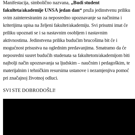
Manifestacija, simbolično nazvana,
„Budi student
fakulteta/akademije UNSA jedan dan“
pruža jedinstvenu priliku
svim zainteresiranim za neposredno upoznavanje sa načinima i
kriterijima upisa na željeni fakultet/akademiju. Svi prisutni imat će
priliku upoznati se i sa nastavnim osobljem i nastavnim
aktivnostima. Jedinstvena prilika budućim brucošima bit će i
mogućnost prisustva na oglednim predavanjima. Smatramo da će
neposredni susret budućih studenata sa fakultetom/akademijom biti
najbolji način upoznavanja sa ljudskim – naučnim i pedagoškim, te
materijalnim i tehničkim resursima ustanove i nezamjenjiva pomoć
pri značajnoj životnoj odluci.
SVI STE DOBRODOŠLI!