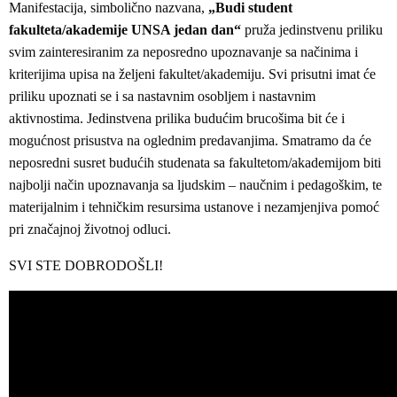
Manifestacija, simbolično nazvana,
„Budi student
fakulteta/akademije UNSA jedan dan“
pruža jedinstvenu priliku
svim zainteresiranim za neposredno upoznavanje sa načinima i
kriterijima upisa na željeni fakultet/akademiju. Svi prisutni imat će
priliku upoznati se i sa nastavnim osobljem i nastavnim
aktivnostima. Jedinstvena prilika budućim brucošima bit će i
mogućnost prisustva na oglednim predavanjima. Smatramo da će
neposredni susret budućih studenata sa fakultetom/akademijom biti
najbolji način upoznavanja sa ljudskim – naučnim i pedagoškim, te
materijalnim i tehničkim resursima ustanove i nezamjenjiva pomoć
pri značajnoj životnoj odluci.
SVI STE DOBRODOŠLI!