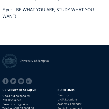
Flyer - BE WHAT YOU ARE, STUDY WHAT YOU
WANT!
University of Sarajevo
SOCIAL
LINKS
UNIVERSITY OF SARAJEVO
QUICK LINKS
Directory
Obala Kulina bana 7/II
UNSA Locations
71000 Sarajevo
Academic Calendar
Bosna i Hercegovina
Telefon: +387 33 56 51 18
Public Procurement