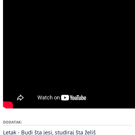
DODATAK
Letak - Budi šta jesi, studiraj šta želiš