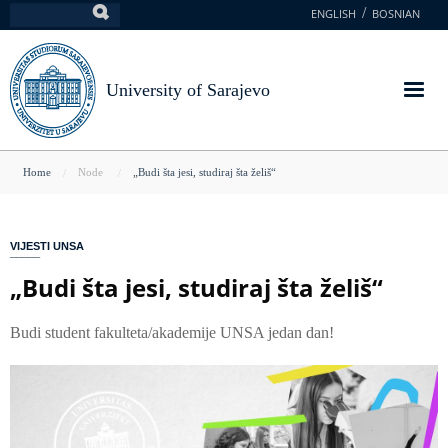
Skip
ENGLISH
BOSNIAN
Search
to
main
content
University of Sarajevo
You
Home
Node
„Budi šta jesi, studiraj šta želiš“
are
here
VIJESTI UNSA
„Budi šta jesi, studiraj šta želiš“
Budi student fakulteta/akademije UNSA jedan dan!