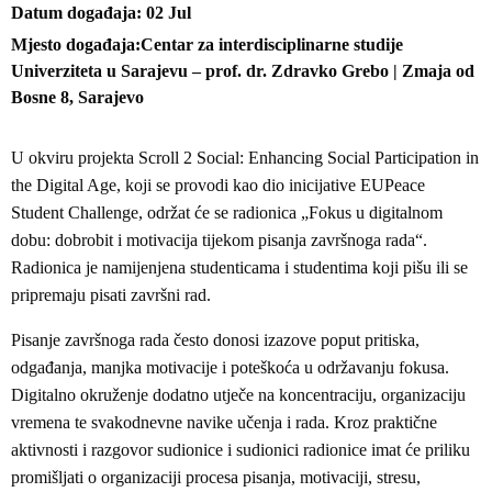
Datum događaja
02
Jul
Mjesto događaja
Centar za interdisciplinarne studije
Univerziteta u Sarajevu – prof. dr. Zdravko Grebo | Zmaja od
Bosne 8, Sarajevo
U okviru projekta Scroll 2 Social: Enhancing Social Participation in
the Digital Age, koji se provodi kao dio inicijative EUPeace
Student Challenge, održat će se radionica „Fokus u digitalnom
dobu: dobrobit i motivacija tijekom pisanja završnoga rada“.
Radionica je namijenjena studenticama i studentima koji pišu ili se
pripremaju pisati završni rad.
Pisanje završnoga rada često donosi izazove poput pritiska,
odgađanja, manjka motivacije i poteškoća u održavanju fokusa.
Digitalno okruženje dodatno utječe na koncentraciju, organizaciju
vremena te svakodnevne navike učenja i rada. Kroz praktične
aktivnosti i razgovor sudionice i sudionici radionice imat će priliku
promišljati o organizaciji procesa pisanja, motivaciji, stresu,