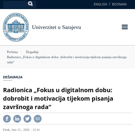
Skoči
ENGLISH
BOSNIAN
Pretraga
na
glavni
sadržaj
Univerzitet u Sarajevu
You
Početna
Događaji
Radionica „Fokus u digitalnom dobu: dobrobit i motivacija tijekom pisanja završnoga
are
rada“
here
DEŠAVANJA
Radionica „Fokus u digitalnom dobu:
dobrobit i motivacija tijekom pisanja
završnoga rada“
Petak, Juni 12., 2026. - 15:41