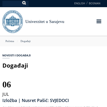
Skoči
ENGLISH
BOSNIAN
Pretraga
na
glavni
sadržaj
Univerzitet u Sarajevu
You
Početna
Događaji
are
here
NOVOSTI I DOGAĐAJI
Događaji
06
JUL
Izložba | Nusret Pašić: SVJEDOCI