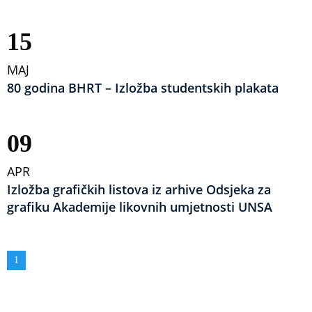
15
MAJ
80 godina BHRT – Izložba studentskih plakata
09
APR
Izložba grafičkih listova iz arhive Odsjeka za
grafiku Akademije likovnih umjetnosti UNSA
Obilježavanje
Aktuelna
1
strana
stranica