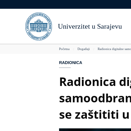
Skoči
Senat
Prava i obaveze
Pristup bazama podataka
UNSA Locations
Dokumenti
na
glavni
Upravni odbor
Studentski život
LibGuides
Život u Sarajevu
Unapređenje nastave
sadržaj
Univerzitet u Sarajevu
Članice Univerziteta
Studentske asocijacije
DARIAH
Umjetnost, kultura i s
Nagrade
Kolegij sekretarâ
Studentski pravobranilac
Fondovi
NUB BiH
Preporučeno čitanje
You
Početna
Događaji
Radionica digitalne samo
Direktorij kontakata
Ured za podršku studentima
III ciklus
Zemaljski muzej BiH
Studenti sa invaliditetom
Projekti
Gazi Husrev-begova b
RADIONICA
are
Nagrade studentima
Horizon Europe
Radionica di
here
Studentske konferencije, skupovi,
EEN mreža
seminari
samoodbrane
Registar projekata UNSA
Kontakt
se zaštititi 