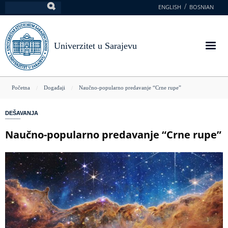
Skoči
ENGLISH
BOSNIAN
Pretraga
na
glavni
sadržaj
Univerzitet u Sarajevu
You
Početna
Događaji
Naučno-popularno predavanje “Crne rupe”
are
DEŠAVANJA
here
Naučno-popularno predavanje “Crne rupe”