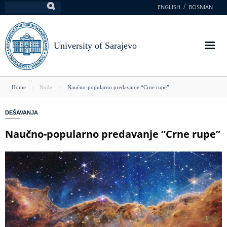
Skip
ENGLISH
BOSNIAN
Search
to
main
content
University of Sarajevo
You
Home
Node
Naučno-popularno predavanje “Crne rupe”
are
DEŠAVANJA
here
Naučno-popularno predavanje “Crne rupe”