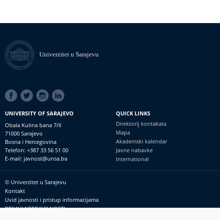
Univerzitet u Sarajevu
SOCIAL
LINKS
UNIVERSITY OF SARAJEVO
QUICK LINKS
Direktorij kontakata
Obala Kulina bana 7/II
Mapa
71000 Sarajevo
Akademski kalendar
Bosna i Hercegovina
Telefon: +387 33 56 51 00
Javne nabavke
E-mail: javnost@unsa.ba
International
© Univerzitet u Sarajevu
Footer
Kontakt
meni
Uvid javnosti i pristup informacijama
PRIJAVI NEPRAVILNOSTI
RSS