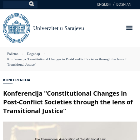
Skoči
ENGLISH
BOSNIAN
Pretraga
na
glavni
sadržaj
Univerzitet u Sarajevu
You
Početna
Događaji
Konferencija "Constitutional Changes in Post-Conflict Societies through the lens of
are
Transitional Justice"
here
KONFERENCIJA
Konferencija "Constitutional Changes in
Post-Conflict Societies through the lens of
Transitional Justice"