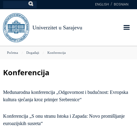
Skoči
ENGLISH
BOSNIAN
Pretraga
na
glavni
sadržaj
Univerzitet u Sarajevu
You
Početna
Događaji
Konferencija
are
here
Konferencija
Međunarodna konferencija „Odgovornost i budućnost: Evropska
kultura sjećanja kroz primjer Srebrenice“
Konferencija „S onu stranu Istoka i Zapada: Novo promišljanje
euroazijskih susreta“