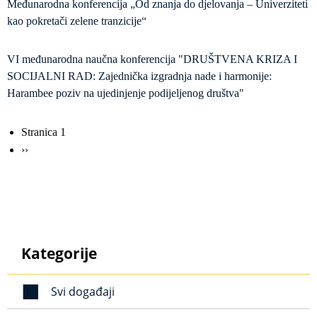
Međunarodna konferencija „Od znanja do djelovanja – Univerziteti
kao pokretači zelene tranzicije“
VI međunarodna naučna konferencija "DRUŠTVENA KRIZA I
SOCIJALNI RAD: Zajednička izgradnja nade i harmonije:
Harambee poziv na ujedinjenje podijeljenog društva"
Obilježavanje
Stranica 1
strana
Sljedeća
››
stranica
Kategorije
Svi događaji