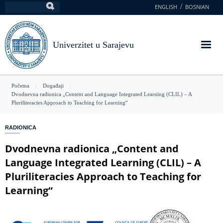
Skoči
ENGLISH
BOSNIAN
Pretraga
na
glavni
sadržaj
Univerzitet u Sarajevu
You
Početna
Događaji
Dvodnevna radionica „Content and Language Integrated Learning (CLIL) – A
are
Pluriliteracies Approach to Teaching for Learning“
here
RADIONICA
Dvodnevna radionica „Content and
Language Integrated Learning (CLIL) – A
Pluriliteracies Approach to Teaching for
Learning“